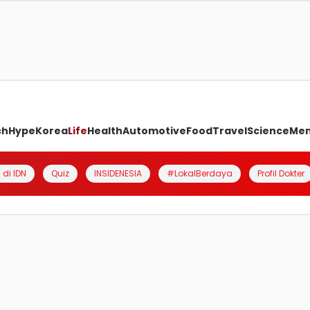
ch
Hype
Korea
Life
Health
Automotive
Food
Travel
Science
Me
 di IDN
Quiz
INSIDENESIA
#LokalBerdaya
Profil Dokter