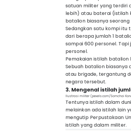
satuan militer yang terdir
lebih) atau baterai (istila
batalion biasanya seorang 
Sedangkan satu kompi itu te
dari berapa jumlah 1 batali
sampai 600 personel. Tapi 
personel.
Pemakaian istilah batalio
Sebuah batalion biasanya a
atau brigade, tergantung da
negara tersebut.
3. Mengenal istilah jum
Ilustrasi militer (pexels.com/Somchai Ko
Tentunya istilah dalam duni
melainkan ada istilah lain 
mengutip Perpustakaan Univ
istilah yang dalam militer.