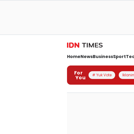
Home
News
Business
Sport
Te
For
# Yuk Vote
Iklanin
You