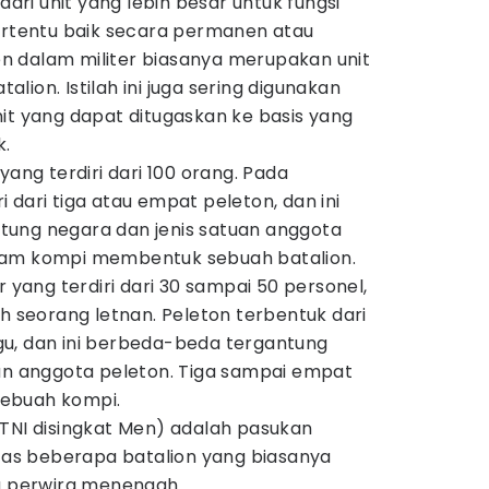
dari unit yang lebih besar untuk fungsi
ertentu baik secara permanen atau
 dalam militer biasanya merupakan unit
talion. Istilah ini juga sering digunakan
it yang dapat ditugaskan ke basis yang
k.
 yang terdiri dari 100 orang. Pada
 dari tiga atau empat peleton, dan ini
ung negara dan jenis satuan anggota
nam kompi membentuk sebuah batalion.
er yang terdiri dari 30 sampai 50 personel,
eh seorang letnan. Peleton terbentuk dari
u, dan ini berbeda-beda tergantung
an anggota peleton. Tiga sampai empat
ebuah kompi.
i TNI disingkat Men) adalah pasukan
atas beberapa batalion yang biasanya
ng perwira menengah.