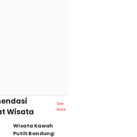
endasi
See
t Wisata
More
Wisata Kawah
Putih Bandung: