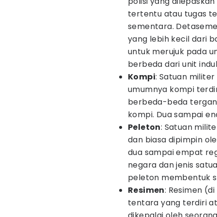
polisi yang dilepaskan 
tertentu atau tugas t
sementara. Detasemen
yang lebih kecil dari ba
untuk merujuk pada un
berbeda dari unit indu
Kompi
: Satuan militer
umumnya kompi terdiri
berbeda-beda tergant
kompi. Dua sampai e
Peleton
: Satuan milit
dan biasa dipimpin ol
dua sampai empat reg
negara dan jenis satu
peleton membentuk s
Resimen
: Resimen (d
tentara yang terdiri 
dikepalai oleh seora