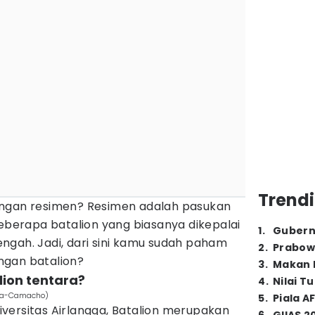
Trendi
engan resimen? Resimen adalah pasukan
beberapa batalion yang biasanya dikepalai
1
.
Gubern
ngah. Jadi, dari sini kamu sudah paham
2
.
Prabow
ngan batalion?
3
.
Makan B
lion tentara?
4
.
Nilai T
vera-Camacho)
5
.
Piala A
versitas Airlangga, Batalion merupakan