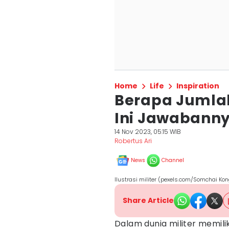
Home
Life
Inspiration
Berapa Jumlah
Ini Jawabann
14 Nov 2023, 05:15 WIB
Robertus Ari
News
Channel
Ilustrasi militer (pexels.com/Somchai Ko
Share Article
Dalam dunia militer memili