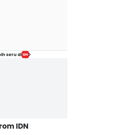
ih seru di
from IDN