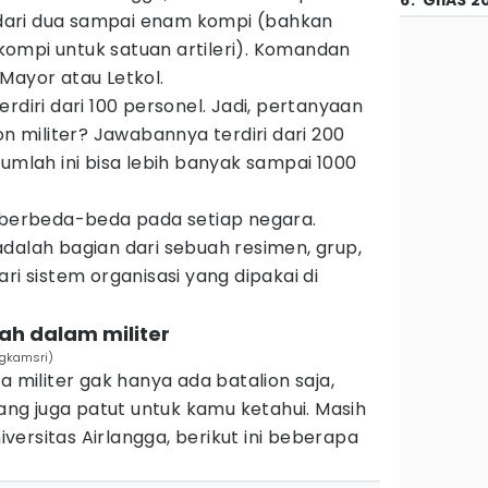
6
.
GIIAS 2
i dari dua sampai enam kompi (bahkan
h kompi untuk satuan artileri). Komandan
Mayor atau Letkol.
rdiri dari 100 personel. Jadi, pertanyaan
on militer? Jawabannya terdiri dari 200
jumlah ini bisa lebih banyak sampai 1000
n berbeda-beda pada setiap negara.
dalah bagian dari sebuah resimen, grup,
ri sistem organisasi yang dipakai di
lah dalam militer
ngkamsri)
a militer gak hanya ada batalion saja,
yang juga patut untuk kamu ketahui. Masih
ersitas Airlangga, berikut ini beberapa