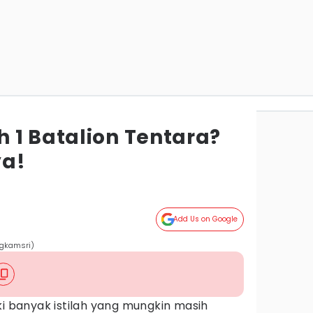
 1 Batalion Tentara?
ya!
Add Us on Google
ngkamsri)
ki banyak istilah yang mungkin masih