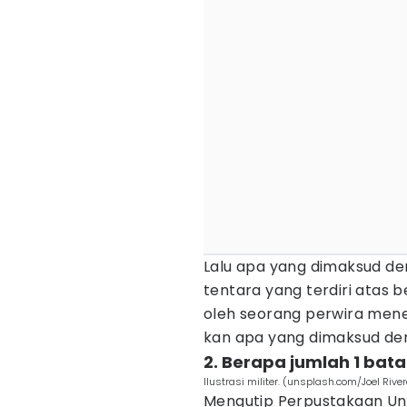
Lalu apa yang dimaksud d
tentara yang terdiri atas 
oleh seorang perwira mene
kan apa yang dimaksud de
2. Berapa jumlah 1 bata
Ilustrasi militer. (unsplash.com/Joel Ri
Mengutip Perpustakaan Uni