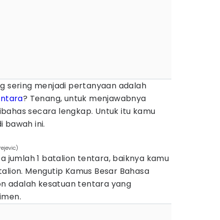
ng sering menjadi pertanyaan adalah
entara
? Tenang, untuk menjawabnya
 dibahas secara lengkap. Untuk itu kamu
 bawah ini.
rejevic)
jumlah 1 batalion tentara, baiknya kamu
talion. Mengutip Kamus Besar Bahasa
ion adalah kesatuan tentara yang
imen.