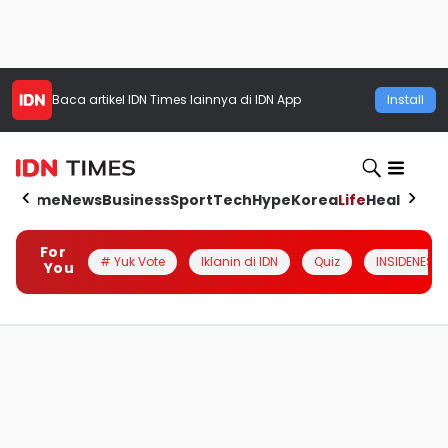
Baca artikel
IDN Times
lainnya di IDN App
Install
Home
News
Business
Sport
Tech
Hype
Korea
Life
Health
Aut
For
# Yuk Vote
Iklanin di IDN
Quiz
INSIDENESIA
You