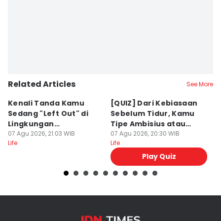
Related Articles
See More
Kenali Tanda Kamu
[QUIZ] Dari Kebiasaan
C
Sedang "Left Out" di
Sebelum Tidur, Kamu
u
Lingkungan
Tipe Ambisius atau
In
Pertemanan
07 Agu 2026, 21:03 WIB
Santai?
07 Agu 2026, 20:30 WIB
M
07
Life
Life
Lif
Play Quiz