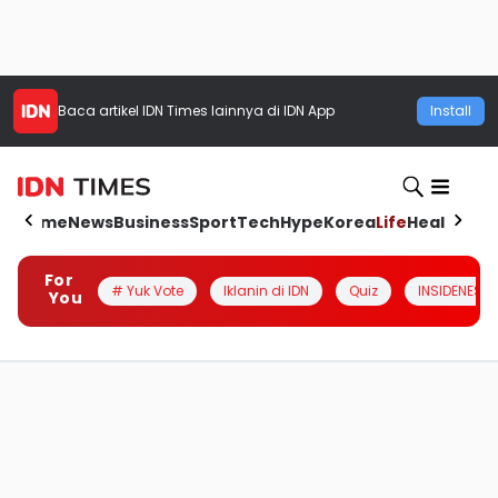
Baca artikel
IDN Times
lainnya di IDN App
Install
Home
News
Business
Sport
Tech
Hype
Korea
Life
Health
Aut
For
# Yuk Vote
Iklanin di IDN
Quiz
INSIDENESIA
You