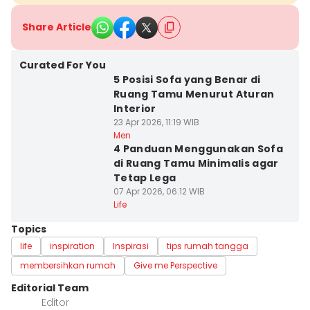
Share Article
Curated For You
5 Posisi Sofa yang Benar di
Ruang Tamu Menurut Aturan
Interior
23 Apr 2026, 11:19 WIB
Men
4 Panduan Menggunakan Sofa
di Ruang Tamu Minimalis agar
Tetap Lega
07 Apr 2026, 06:12 WIB
Life
Topics
life
inspiration
Inspirasi
tips rumah tangga
membersihkan rumah
Give me Perspective
Editorial Team
Editor