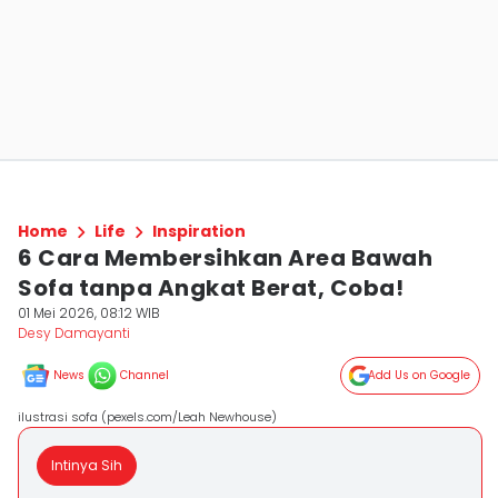
Home
Life
Inspiration
6 Cara Membersihkan Area Bawah
Sofa tanpa Angkat Berat, Coba!
01 Mei 2026, 08:12 WIB
Desy Damayanti
News
Channel
Add Us on Google
ilustrasi sofa (pexels.com/Leah Newhouse)
Intinya Sih