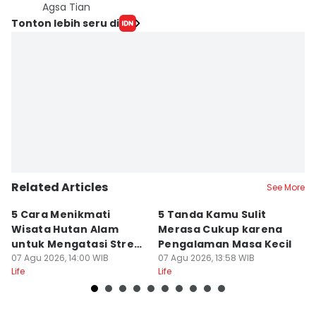
Agsa Tian
Tonton lebih seru di
Related Articles
See More
5 Cara Menikmati
5 Tanda Kamu Sulit
5
Wisata Hutan Alam
Merasa Cukup karena
B
untuk Mengatasi Stres
Pengalaman Masa Kecil
K
Kerja
07 Agu 2026, 14:00 WIB
07 Agu 2026, 13:58 WIB
L
07
Life
Life
Lif