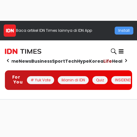
Baca artikel
IDN Times
lainnya di IDN App
Install
Home
News
Business
Sport
Tech
Hype
Korea
Life
Health
Aut
For
# Yuk Vote
Iklanin di IDN
Quiz
INSIDENESIA
You