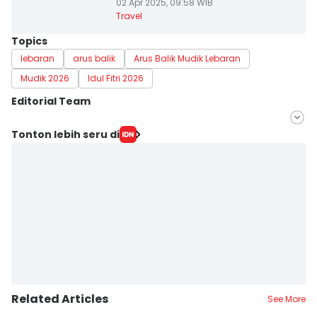
02 Apr 2025, 09:58 WIB
Travel
Topics
lebaran
arus balik
Arus Balik Mudik Lebaran
Mudik 2026
Idul Fitri 2026
Editorial Team
Editor
Tonton lebih seru di
Fahreza Murnanda
Editor
Merry Wulan
Related Articles
See More