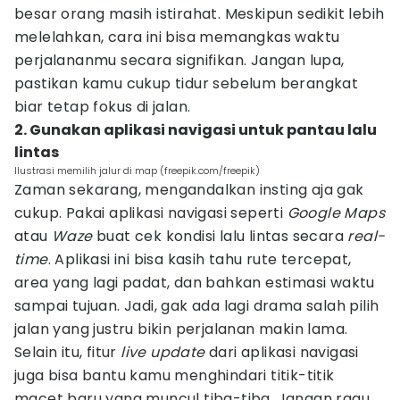
besar orang masih istirahat. Meskipun sedikit lebih
melelahkan, cara ini bisa memangkas waktu
perjalananmu secara signifikan. Jangan lupa,
pastikan kamu cukup tidur sebelum berangkat
biar tetap fokus di jalan.
2. Gunakan aplikasi navigasi untuk pantau lalu
lintas
Ilustrasi memilih jalur di map (freepik.com/freepik)
Zaman sekarang, mengandalkan insting aja gak
cukup. Pakai aplikasi navigasi seperti
Google Maps
atau
Waze
buat cek kondisi lalu lintas secara
real-
time
. Aplikasi ini bisa kasih tahu rute tercepat,
area yang lagi padat, dan bahkan estimasi waktu
sampai tujuan. Jadi, gak ada lagi drama salah pilih
jalan yang justru bikin perjalanan makin lama.
Selain itu, fitur
live update
dari aplikasi navigasi
juga bisa bantu kamu menghindari titik-titik
macet baru yang muncul tiba-tiba. Jangan ragu