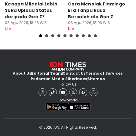
Kenapa Milenial Lebih
Cara Menolak Flamingo
5 
Suka Upload Status
Era Tanpa Rasa
P
daripada Gen Z?
Bersalah ala Gen Z
D
08 Agu 2026, 18:28 WIB
08 Agu 2026, 18:03 WIB
08
Life
Life
Lif
About Us
Editorial Team
Contact Us
Terms of Services
Pedoman Media Siber
Index
Sitemap
Follow Us
Download
© 2026 IDN. All Rights Reserved.