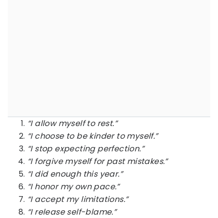
“I allow myself to rest.”
“I choose to be kinder to myself.”
“I stop expecting perfection.”
“I forgive myself for past mistakes.”
“I did enough this year.”
“I honor my own pace.”
“I accept my limitations.”
“I release self-blame.”