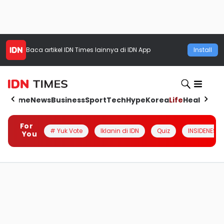
Baca artikel
IDN Times
lainnya di IDN App
Install
Home
News
Business
Sport
Tech
Hype
Korea
Life
Health
Aut
For
# Yuk Vote
Iklanin di IDN
Quiz
INSIDENESIA
You