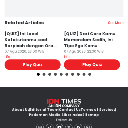
Related Articles
See More
[QUIZ] Ini Level
[QUIZ] Dari Cara Kamu
[Q
Ketakutanmu saat
Memendam Sedih, Ini
Up
Berpisah dengan Orang
Tipe Ego Kamu
K
Lain
07 Agu 2026, 23:00 WIB
07 Agu 2026, 22:30 WIB
07
Life
Life
Lif
Play Quiz
Play Quiz
About Us
Editorial Team
Contact Us
Terms of Services
Pedoman Media Siber
Index
Sitemap
Follow Us