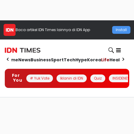
Baca artikel
IDN Times
lainnya di IDN App
Install
Home
News
Business
Sport
Tech
Hype
Korea
Life
Health
Aut
For
# Yuk Vote
Iklanin di IDN
Quiz
INSIDENESIA
You