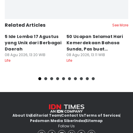
Related Articles
See More
5 Ide Lomba 17 Agustus
50 Ucapan Selamat Hari
Pr
yang Unik dari Berbagai
Kemerdekaan Bahasa
T
Daerah
Sunda, Pas buat
B
08 Agu 2026, 13:20 WIB
Caption!
08 Agu 2026, 13:11 WIB
08
Life
Life
Lif
About Us
Editorial Team
Contact Us
Terms of Services
Pedoman Media Siber
Index
Sitemap
Follow Us