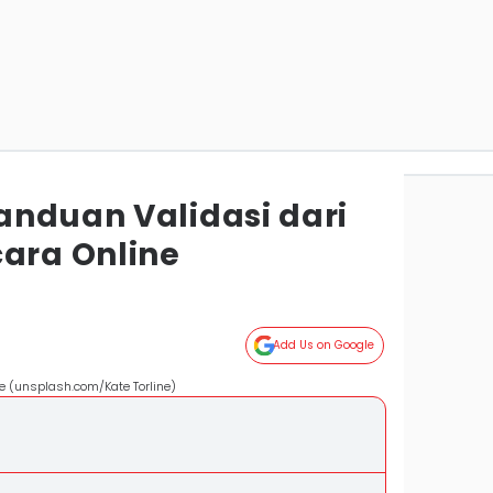
anduan Validasi dari
cara Online
Add Us on Google
ne (unsplash.com/Kate Torline)