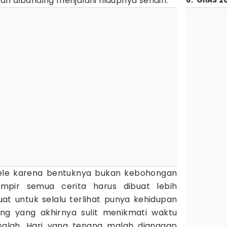
n dibanding menjalani hidupnya sendiri.
6
.
GIIAS 2
pele karena bentuknya bukan kebohongan
mpir semua cerita harus dibuat lebih
at untuk selalu terlihat punya kehidupan
ang yang akhirnya sulit menikmati waktu
salah. Hari yang tenang malah dianggap