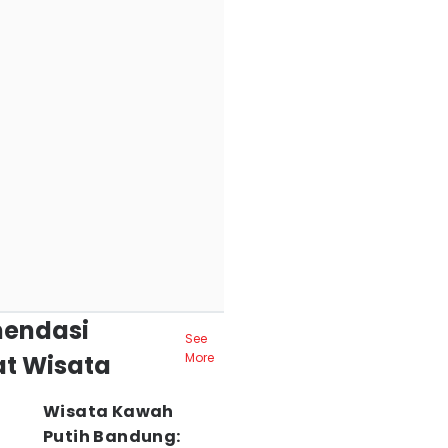
endasi
See
t Wisata
More
Wisata Kawah
Putih Bandung: