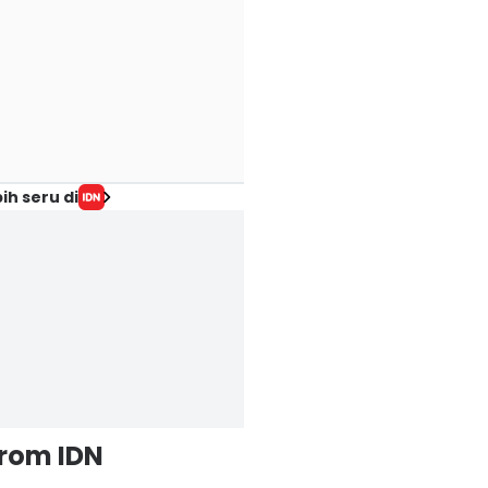
ih seru di
from IDN