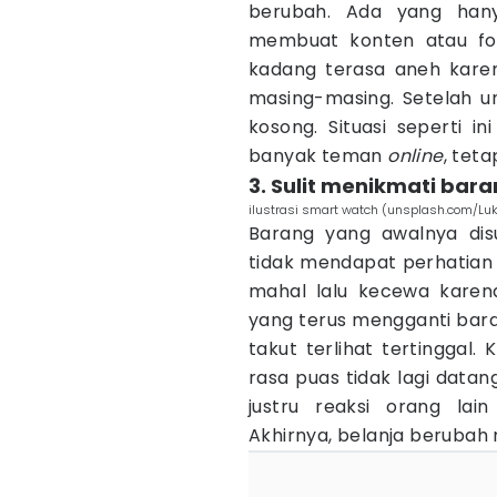
berubah. Ada yang hany
membuat konten atau f
kadang terasa aneh kare
masing-masing. Setelah un
kosong. Situasi seperti
banyak teman
online
, teta
3. Sulit menikmati bara
ilustrasi smart watch (unsplash.com/Lu
Barang yang awalnya dis
tidak mendapat perhatian 
mahal lalu kecewa karen
yang terus mengganti bara
takut terlihat tertinggal.
rasa puas tidak lagi datang
justru reaksi orang lai
Akhirnya, belanja berubah