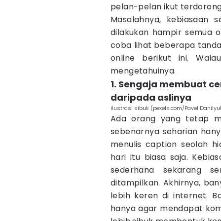
pelan-pelan ikut terdoron
Masalahnya, kebiasaan se
dilakukan hampir semua o
coba lihat beberapa tand
online berikut ini. Wal
mengetahuinya.
1. Sengaja membuat cer
daripada aslinya
ilustrasi sibuk (pexels.com/Pavel Danilyu
Ada orang yang tetap m
sebenarnya seharian ha
menulis caption seolah h
hari itu biasa saja. Kebi
sederhana sekarang se
ditampilkan. Akhirnya, ban
lebih keren di internet. 
hanya agar mendapat kome