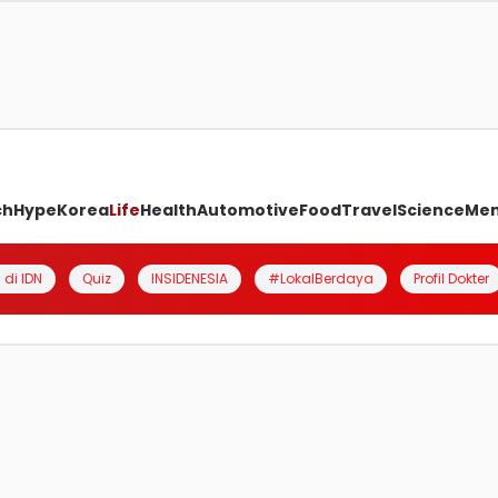
ch
Hype
Korea
Life
Health
Automotive
Food
Travel
Science
Me
 di IDN
Quiz
INSIDENESIA
#LokalBerdaya
Profil Dokter