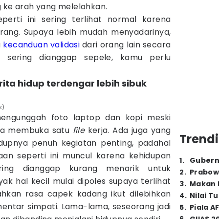
g ke arah yang melelahkan.
perti ini sering terlihat normal karena
rang. Supaya lebih mudah menyadarinya,
a
kecanduan
validasi
dari orang lain secara
au sering dianggap sepele, kamu perlu
ita hidup terdengar lebih sibuk
k)
engunggah foto laptop dan kopi meski
nya membuka satu
file
kerja. Ada juga yang
Trendi
idupnya penuh kegiatan penting, padahal
asaan seperti ini muncul karena kehidupan
1
.
Gubern
ring dianggap kurang menarik untuk
2
.
Prabow
yak hal kecil mulai dipoles supaya terlihat
3
.
Makan B
Bahkan rasa capek kadang ikut dilebihkan
4
.
Nilai T
ntar simpati. Lama-lama, seseorang jadi
5
.
Piala A