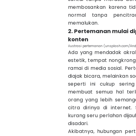
membosankan karena tida
normal tanpa pencitr
memalukan.
2. Pertemanan mulai di
konten
ilustrasi pertemanan (unsplash.com/An
Ada yang mendadak akrab
estetik, tempat nongkrong
ramai di media sosial. Pe
diajak bicara, melainkan s
seperti ini cukup sering
membuat semua hal terlih
orang yang lebih semang
citra dirinya di intern
kurang seru perlahan dijauh
disadari.
Akibatnya, hubungan per