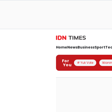
Home
News
Business
Sport
Te
For
# Yuk Vote
Iklanin
You