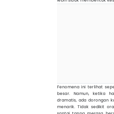
lebih sibuk membentuk kesa
Fenomena ini terlihat se
besar. Namun, ketika ha
dramatis, ada dorongan ku
menarik. Tidak sedikit or
santai tanpa merasa ber