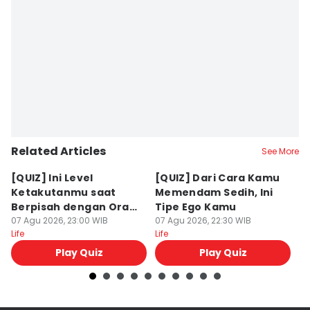
Related Articles
See More
[QUIZ] Ini Level
[QUIZ] Dari Cara Kamu
[Q
Ketakutanmu saat
Memendam Sedih, Ini
Up
Berpisah dengan Orang
Tipe Ego Kamu
K
Lain
07 Agu 2026, 23:00 WIB
07 Agu 2026, 22:30 WIB
07
Life
Life
Lif
Play Quiz
Play Quiz