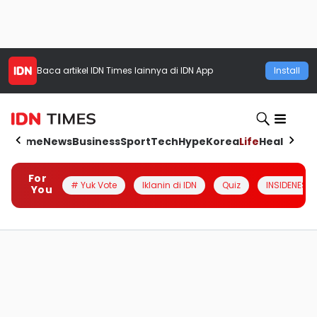
Baca artikel
IDN Times
lainnya di IDN App
Install
Home
News
Business
Sport
Tech
Hype
Korea
Life
Health
Aut
For
# Yuk Vote
Iklanin di IDN
Quiz
INSIDENESIA
You