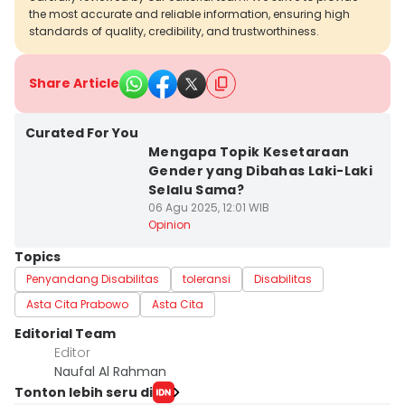
the most accurate and reliable information, ensuring high
standards of quality, credibility, and trustworthiness.
Share Article
Curated For You
Mengapa Topik Kesetaraan
Gender yang Dibahas Laki-Laki
Selalu Sama?
06 Agu 2025, 12:01 WIB
Opinion
Topics
Penyandang Disabilitas
toleransi
Disabilitas
Asta Cita Prabowo
Asta Cita
Editorial Team
Editor
Naufal Al Rahman
Tonton lebih seru di