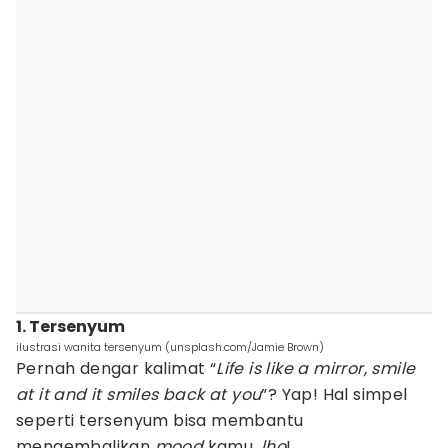
1. Tersenyum
ilustrasi wanita tersenyum (unsplash.com/Jamie Brown)
Pernah dengar kalimat “
Life is like a mirror, smile
at it and it smiles back at you
”? Yap! Hal simpel
seperti tersenyum bisa membantu
mengembalikan
mood
kamu,
lho
!