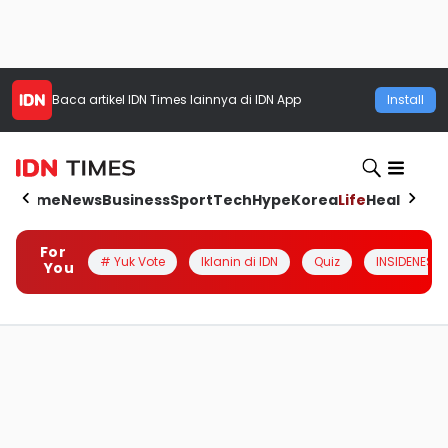
Baca artikel
IDN Times
lainnya di IDN App
Install
Home
News
Business
Sport
Tech
Hype
Korea
Life
Health
Aut
For
# Yuk Vote
Iklanin di IDN
Quiz
INSIDENESIA
You