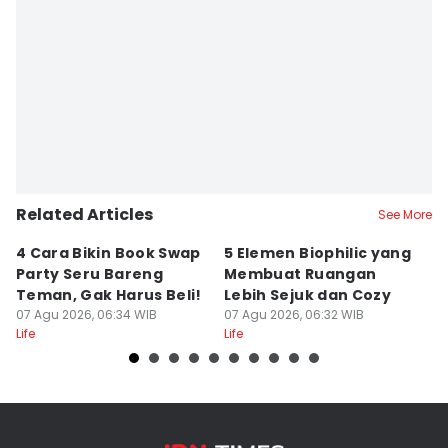
Related Articles
See More
4 Cara Bikin Book Swap
5 Elemen Biophilic yang
5
Party Seru Bareng
Membuat Ruangan
B
Teman, Gak Harus Beli!
Lebih Sejuk dan Cozy
M
07 Agu 2026, 06:34 WIB
07 Agu 2026, 06:32 WIB
07
Life
Life
Lif