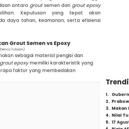
daan antara
grout
semen dan
grout epoxy
ilihan. Keputusan yang tepat akan
a daya tahan, keamanan, serta efisiensi
an Grout Semen vs Epoxy
/Denniz Futalan)
akan sebagai material pengisi dan
grout epoxy
memiliki karakteristik yang
berapa faktor yang membedakan
Trendi
1
.
Gubern
2
.
Prabow
3
.
Makan B
4
.
Nilai T
5
.
17 Agus