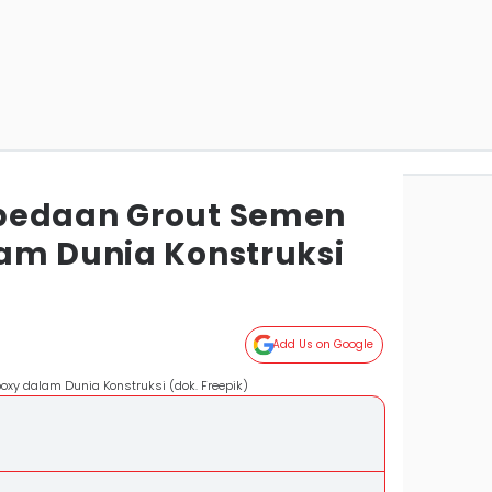
bedaan Grout Semen
am Dunia Konstruksi
Add Us on Google
xy dalam Dunia Konstruksi (dok. Freepik)