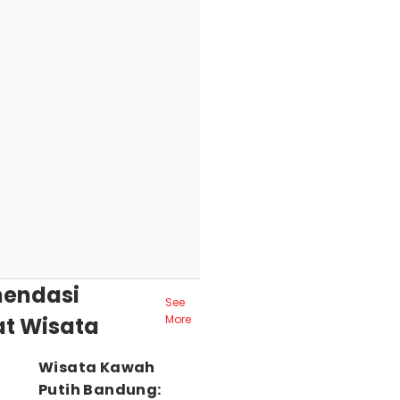
endasi
See
t Wisata
More
Wisata Kawah
Putih Bandung: