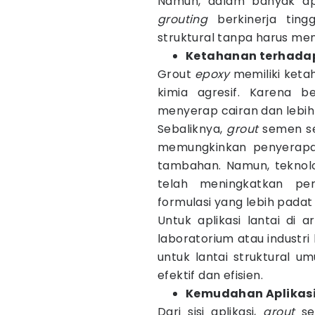
Namun, dalam banyak apl
grouting
berkinerja tin
struktural tanpa harus m
Ketahanan terhadap
Grout
epoxy
memiliki keta
kimia agresif. Karena be
menyerap cairan dan lebih 
Sebaliknya,
grout
semen se
memungkinkan penyerapan 
tambahan. Namun, tekno
telah meningkatkan per
formulasi yang lebih pada
Untuk aplikasi lantai di 
laboratorium atau industri 
untuk lantai struktural 
efektif dan efisien.
Kemudahan Aplikas
Dari sisi aplikasi,
grout
se