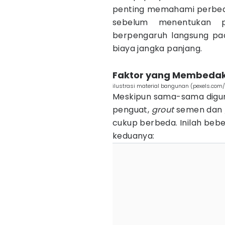
penting memahami perbe
sebelum menentukan p
berpengaruh langsung pad
biaya jangka panjang.
Faktor yang Membedak
ilustrasi material bangunan (pexels.com
Meskipun sama-sama digun
penguat,
grout
semen dan
cukup berbeda. Inilah be
keduanya: