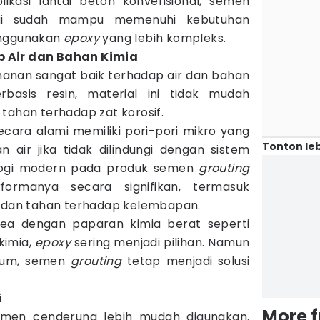
ikasi lantai beton konvensional, semen
ggi sudah mampu memenuhi kebutuhan
enggunakan
epoxy
yang lebih kompleks.
 Air dan Bahan Kimia
hanan sangat baik terhadap air dan bahan
rbasis resin, material ini tidak mudah
tahan terhadap zat korosif.
cara alami memiliki pori-pori mikro yang
Tonton leb
air jika tidak dilindungi dengan sistem
logi modern pada produk semen
grouting
formanya secara signifikan, termasuk
t dan tahan terhadap kelembapan.
area dengan paparan kimia berat seperti
kimia,
epoxy
sering menjadi pilihan. Namun
umum, semen
grouting
tetap menjadi solusi
i
More 
men cenderung lebih mudah digunakan.