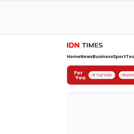
Home
News
Business
Sport
Te
For
# Yuk Vote
Iklanin
You