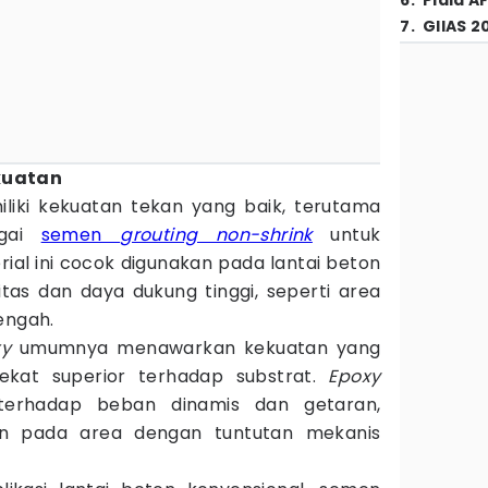
6
.
Piala A
7
.
GIIAS 2
kuatan
iki kekuatan tekan yang baik, terutama
agai
semen
grouting non-shrink
untuk
rial ini cocok digunakan pada lantai beton
as dan daya dukung tinggi, seperti area
engah.
xy
umumnya menawarkan kekuatan yang
rekat superior terhadap substrat.
Epoxy
terhadap beban dinamis dan getaran,
an pada area dengan tuntutan mekanis