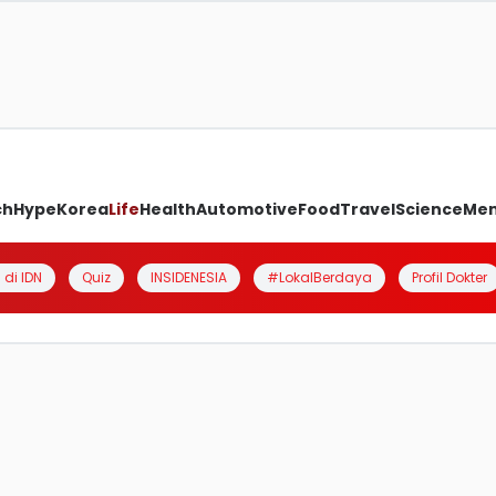
ch
Hype
Korea
Life
Health
Automotive
Food
Travel
Science
Me
 di IDN
Quiz
INSIDENESIA
#LokalBerdaya
Profil Dokter