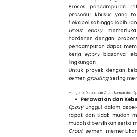
Proses pencampuran rel
prosedur khusus yang te
fleksibel sehingga lebih r
Grout epoxy
memerluka
hardener dengan propors
pencampuran dapat memeng
kerja
epoxy
biasanya leb
lingkungan.
Untuk proyek dengan kebu
semen
grouting
sering menj
Mengenal Perbedaan Grout Semen dan Epo
Perawatan dan Kebe
Epoxy
unggul dalam aspek
rapat dan tidak mudah m
mudah dibersihkan serta m
Grout
semen memerlukan 