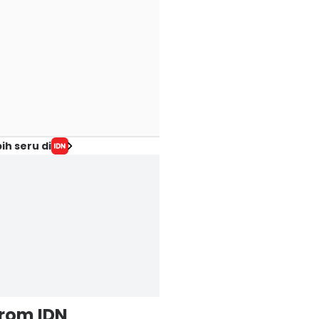
ih seru di
from IDN