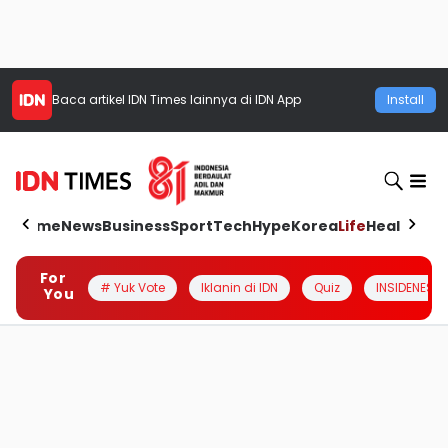
Baca artikel
IDN Times
lainnya di IDN App
Install
Home
News
Business
Sport
Tech
Hype
Korea
Life
Health
Aut
For
# Yuk Vote
Iklanin di IDN
Quiz
INSIDENESIA
You