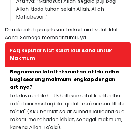
Artinya: “Mahasuci Allah, segala puji bagi
Allah, tiada tuhan selain Allah, Allah
Mahabesar.”
Demikianlah penjelasan terkait niat salat Idul
Adha. Semoga membantumu, ya!
FAQ Seputar Niat Salat Idul Adha untuk
Makmum
Bagaimana lafal teks niat salat Iduladha 
bagi seorang makmum lengkap dengan 
artinya?
Lafalnya adalah: "Ushalli sunnatal li 'iidil adha 
rak'ataini mustaqbilal qiblati ma'muman lillahi 
ta'ala" (Aku berniat salat sunnah Iduladha dua 
rakaat menghadap kiblat, sebagai makmum, 
karena Allah Ta'ala).