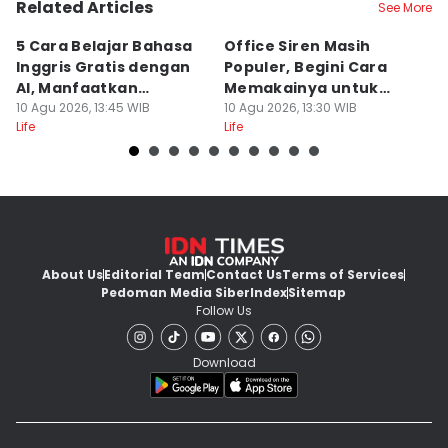
Related Articles
See More
5 Cara Belajar Bahasa
Office Siren Masih
6
Inggris Gratis dengan
Populer, Begini Cara
M
AI, Manfaatkan
Memakainya untuk
E
Teknologi!
10 Agu 2026, 13:45 WIB
Sehari-hari
10 Agu 2026, 13:30 WIB
K
10
Life
Life
Lif
About Us
Editorial Team
Contact Us
Terms of Services
Pedoman Media Siber
Index
Sitemap
Follow Us
Download