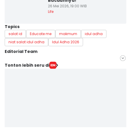
Bacaannya!
26 Mei 2026, 19:00 WIB
Life
Topics
salat id
Educate me
makmum
idul adha
niat salat idul adha
Idul Adha 2026
Editorial Team
Editor
Tonton lebih seru di
Febriyanti Revitasari
Editor
Eddy Rusmanto