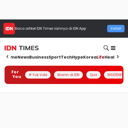
Baca artikel
IDN Times
lainnya di IDN App
Install
Home
News
Business
Sport
Tech
Hype
Korea
Life
Health
Aut
For
# Yuk Vote
Iklanin di IDN
Quiz
INSIDENESIA
You