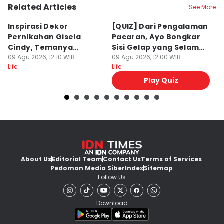
Related Articles
See More
Inspirasi Dekor
[QUIZ] Dari Pengalaman
I
Pernikahan Gisela
Pacaran, Ayo Bongkar
G
Cindy, Temanya
Sisi Gelap yang Selama
d
Romantic Garden!
09 Agu 2026, 12:10 WIB
Ini Disembunyikan
09 Agu 2026, 12:00 WIB
09
Life
Life
Lif
Play Quiz
About Us
Editorial Team
Contact Us
Terms of Services
Pedoman Media Siber
Index
Sitemap
Follow Us
Download