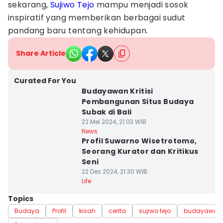
sekarang,
Sujiwo Tejo
mampu menjadi sosok
inspiratif yang memberikan berbagai sudut
pandang baru tentang kehidupan.
Share Article
Curated For You
Budayawan Kritisi
Pembangunan Situs Budaya
Subak di Bali
22 Mei 2024, 21:03 WIB
News
Profil Suwarno Wisetrotomo,
Seorang Kurator dan Kritikus
Seni
22 Des 2024, 21:30 WIB
Life
Topics
Budaya
Profil
kisah
cerita
sujiwo tejo
budayawan