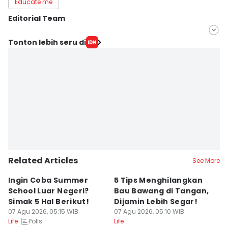
Educate me
Editorial Team
Editor
Tonton lebih seru di
Muhammad Tarmizi Murdianto
Editor
Nisa Zarawaki
Related Articles
See More
Ingin Coba Summer
5 Tips Menghilangkan
5
School Luar Negeri?
Bau Bawang di Tangan,
d
Simak 5 Hal Berikut!
Dijamin Lebih Segar!
L
07 Agu 2026, 05:15 WIB
07 Agu 2026, 05:10 WIB
S
07
Polls
Life
Life
Lif