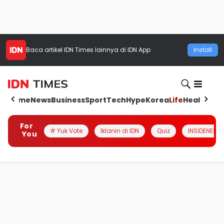
Baca artikel
IDN Times
lainnya di IDN App
Install
Home
News
Business
Sport
Tech
Hype
Korea
Life
Health
Aut
For
# Yuk Vote
Iklanin di IDN
Quiz
INSIDENESIA
You