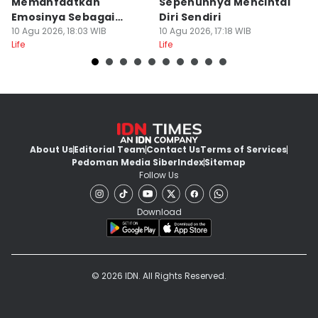
Memanfaatkan
Sepenuhnya Mencintai
S
Emosinya Sebagai
Diri Sendiri
D
Senjata, Manipulatif?
10 Agu 2026, 18:03 WIB
10 Agu 2026, 17:18 WIB
M
10
Life
Life
Lif
M
About Us
Editorial Team
Contact Us
Terms of Services
Pedoman Media Siber
Index
Sitemap
Follow Us
Download
© 2026 IDN. All Rights Reserved.