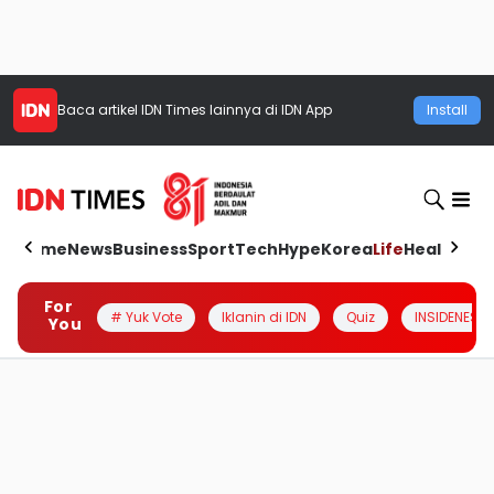
Baca artikel
IDN Times
lainnya di IDN App
Install
Home
News
Business
Sport
Tech
Hype
Korea
Life
Health
Aut
For
# Yuk Vote
Iklanin di IDN
Quiz
INSIDENESIA
You