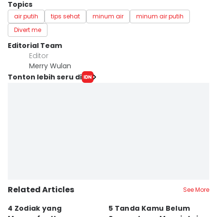
Topics
air putih
tips sehat
minum air
minum air putih
Divert me
Editorial Team
Editor
Merry Wulan
Tonton lebih seru di
Related Articles
See More
4 Zodiak yang
5 Tanda Kamu Belum
8