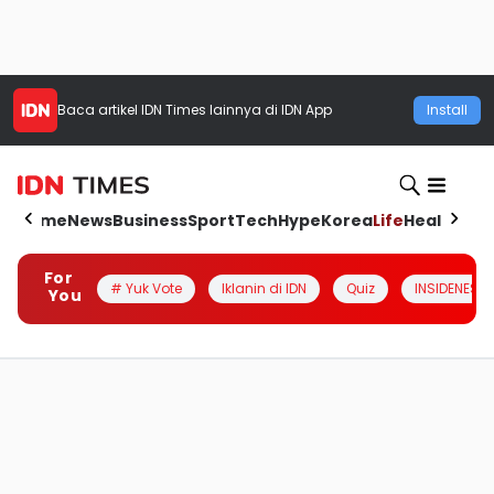
Baca artikel
IDN Times
lainnya di IDN App
Install
Home
News
Business
Sport
Tech
Hype
Korea
Life
Health
Aut
For
# Yuk Vote
Iklanin di IDN
Quiz
INSIDENESIA
You