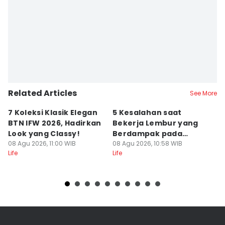
Editor
Muhammad Tarmizi Murdianto
Editor
Stella Azasya
Editor
Klara Livia Silitonga
Related Articles
Editor
See More
Delvia Y Oktaviani
7 Koleksi Klasik Elegan
5 Kesalahan saat
A
BTN IFW 2026, Hadirkan
Bekerja Lembur yang
B
Look yang Classy!
Berdampak pada
S
08 Agu 2026, 11:00 WIB
Produktivitas
08 Agu 2026, 10:58 WIB
08
Life
Life
Lif