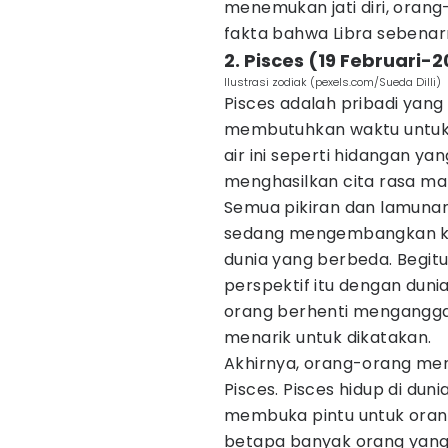
menemukan jati diri, oran
fakta bahwa Libra sebenarn
2. Pisces (19 Februari-
Ilustrasi zodiak (pexels.com/Sueda Dilli)
Pisces adalah pribadi ya
membutuhkan waktu untuk b
air ini seperti hidangan y
menghasilkan cita rasa ma
Semua pikiran dan lamunan
sedang mengembangkan ka
dunia yang berbeda. Begit
perspektif itu dengan duni
orang berhenti mengangga
menarik untuk dikatakan.
Akhirnya, orang-orang men
Pisces. Pisces hidup di duni
membuka pintu untuk orang 
betapa banyak orang yang 