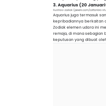
3. Aquarius (20 Januari
Ilustrasi zodiak (pexels.com/cottonbro st
Aquarius juga termasuk sa
kepribadiannya berkaitan 
Zodiak elemen udara ini m
remaja, di mana sebagian 
keputusan yang dibuat oleh