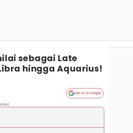
nilai sebagai Late
Libra hingga Aquarius!
Add Us on Google
yshko)