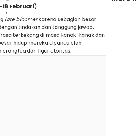
-18 Februari)
udio)
ng
late bloomer
karena sebagian besar
dengan tindakan dan tanggung jawab.
erasa terkekang di masa kanak-kanak dan
besar hidup mereka dipandu oleh
 orangtua dan figur otoritas.