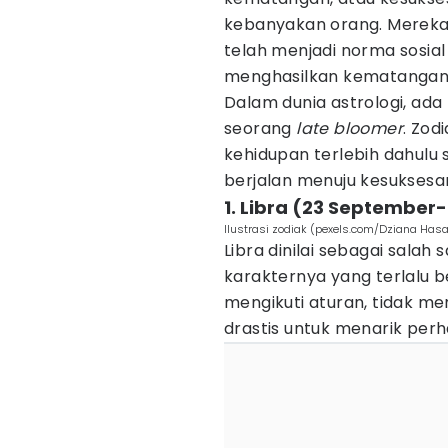
kebanyakan orang. Mereka 
telah menjadi norma sosial
menghasilkan kematangan 
Dalam dunia astrologi, ad
seorang
late bloomer
. Zod
kehidupan terlebih dahulu 
berjalan menuju kesuksesan
1. Libra (23 September
Ilustrasi zodiak (pexels.com/Dziana Ha
Libra dinilai sebagai salah 
karakternya yang terlalu be
mengikuti aturan, tidak m
drastis untuk menarik per