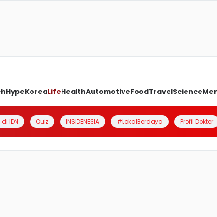
ch
Hype
Korea
Life
Health
Automotive
Food
Travel
Science
Me
 di IDN
Quiz
INSIDENESIA
#LokalBerdaya
Profil Dokter