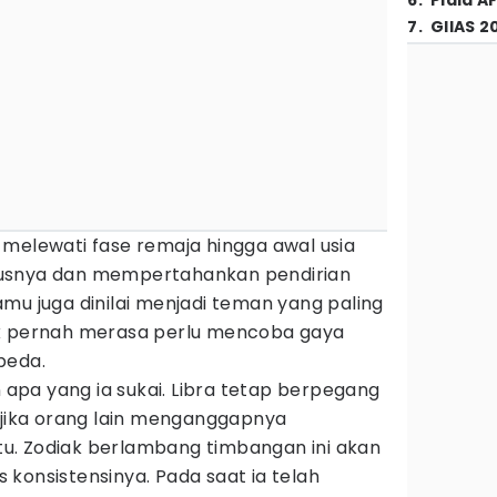
6
.
Piala A
7
.
GIIAS 2
 melewati fase remaja hingga awal usia
usnya dan mempertahankan pendirian
mu juga dinilai menjadi teman yang paling
ak pernah merasa perlu mencoba gaya
beda.
n apa yang ia sukai. Libra tetap berpegang
 jika orang lain menganggapnya
u. Zodiak berlambang timbangan ini akan
konsistensinya. Pada saat ia telah