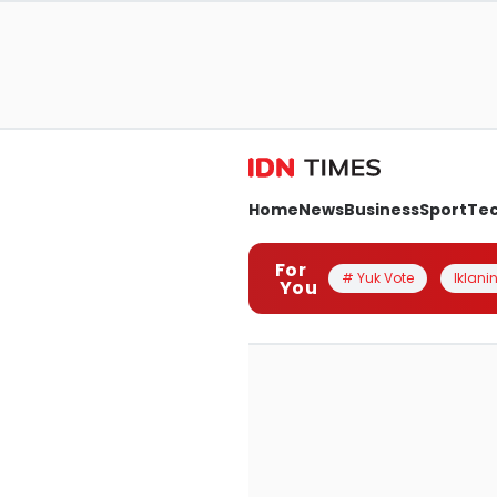
Home
News
Business
Sport
Te
For
# Yuk Vote
Iklanin
You