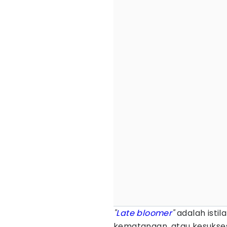
"
Late bloomer
"
adalah isti
kematangan, atau kesukse