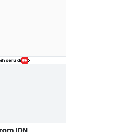
ih seru di
from IDN