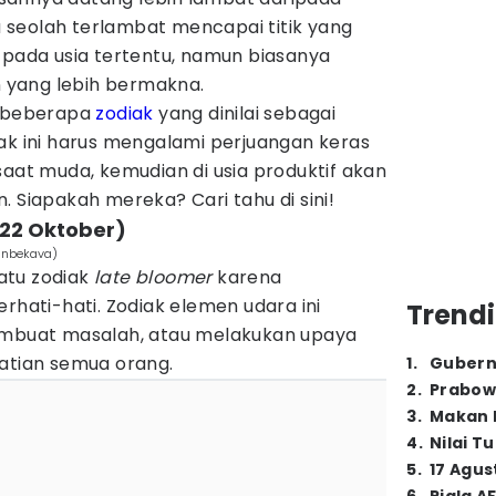
seolah terlambat mencapai titik yang
 pada usia tertentu, namun biasanya
yang lebih bermakna.
a beberapa
zodiak
yang dinilai sebagai
iak ini harus mengalami perjuangan keras
saat muda, kemudian di usia produktif akan
. Siapakah mereka? Cari tahu di sini!
-22 Oktober)
sanbekava)
satu zodiak
late bloomer
karena
rhati-hati. Zodiak elemen udara ini
Trendi
embuat masalah, atau melakukan upaya
hatian semua orang.
1
.
Gubern
2
.
Prabow
3
.
Makan B
4
.
Nilai T
5
.
17 Agus