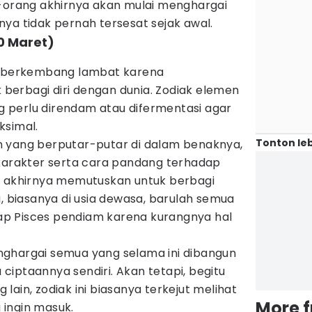
g-orang akhirnya akan mulai menghargai
ya tidak pernah tersesat sejak awal.
20 Maret)
ng berkembang lambat karena
erbagi diri dengan dunia. Zodiak elemen
ang perlu direndam atau difermentasi agar
ksimal.
Tonton leb
 yang berputar-putar di dalam benaknya,
rakter serta cara pandang terhadap
u akhirnya memutuskan untuk berbagi
a, biasanya di usia dewasa, barulah semua
p Pisces pendiam karena kurangnya hal
ghargai semua yang selama ini dibangun
a ciptaannya sendiri. Akan tetapi, begitu
lain, zodiak ini biasanya terkejut melihat
More 
ingin masuk.