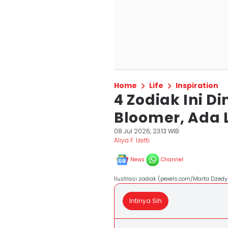
Home
Life
Inspiration
4 Zodiak Ini Di
Bloomer, Ada 
08 Jul 2026, 23:13 WIB
Aliya F. Izetti
News
Channel
Ilustrasi zodiak (pexels.com/Marta Dzed
Intinya Sih