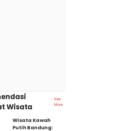
endasi
See
t Wisata
More
Wisata Kawah
Putih Bandung: