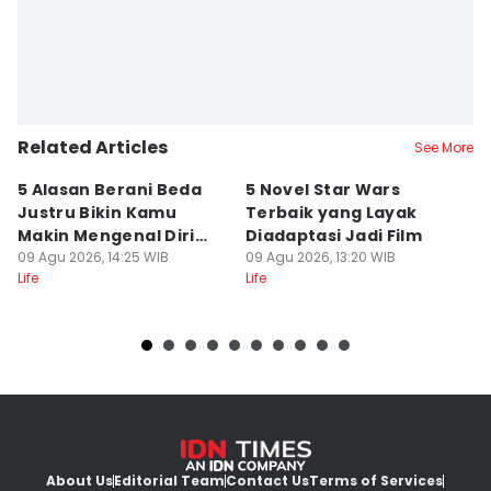
Related Articles
See More
5 Alasan Berani Beda
5 Novel Star Wars
Q
Justru Bikin Kamu
Terbaik yang Layak
k
Makin Mengenal Diri
Diadaptasi Jadi Film
M
Sendiri
09 Agu 2026, 14:25 WIB
09 Agu 2026, 13:20 WIB
L
09
Life
Life
Lif
About Us
Editorial Team
Contact Us
Terms of Services