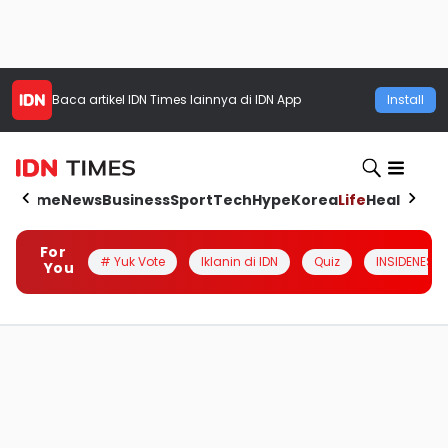
Baca artikel
IDN Times
lainnya di IDN App
Install
Home
News
Business
Sport
Tech
Hype
Korea
Life
Health
Aut
For
# Yuk Vote
Iklanin di IDN
Quiz
INSIDENESIA
You