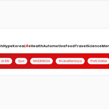
ch
Hype
Korea
Life
Health
Automotive
Food
Travel
Science
Me
 di IDN
Quiz
INSIDENESIA
#LokalBerdaya
Profil Dokter