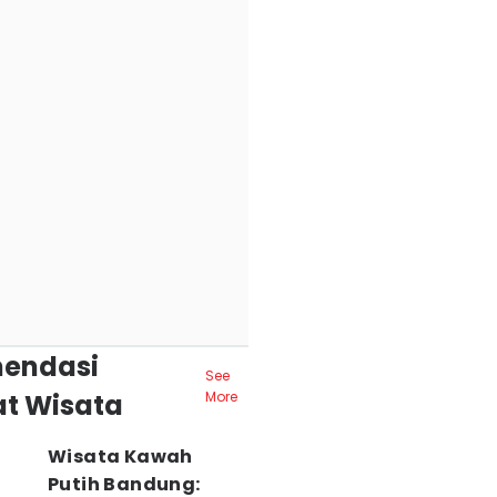
endasi
See
t Wisata
More
Wisata Kawah
Putih Bandung: