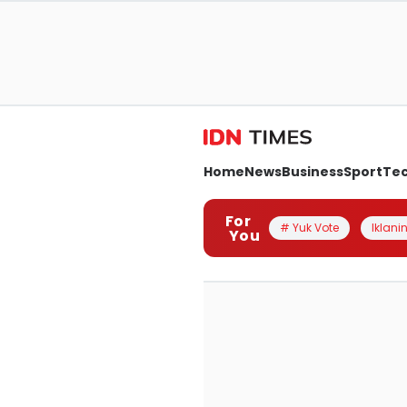
Home
News
Business
Sport
Te
For
# Yuk Vote
Iklanin
You