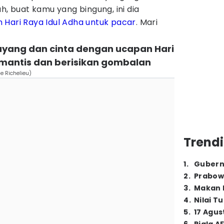
h, buat kamu yang bingung, ini dia
 Hari Raya Idul Adha untuk pacar
. Mari
sayang dan cinta dengan ucapan Hari
omantis dan berisikan gombalan
e Richelieu)
Trendi
1
.
Gubern
2
.
Prabow
3
.
Makan B
4
.
Nilai T
5
.
17 Agus