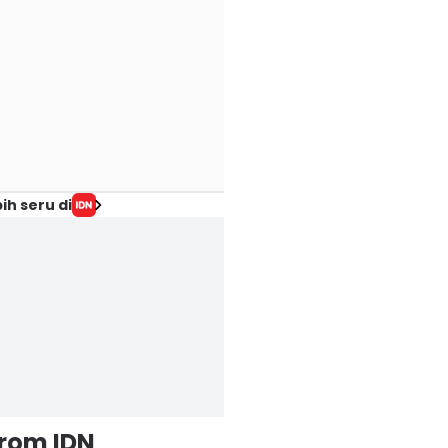
ih seru di
from IDN