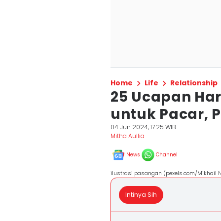
Home
Life
Relationship
25 Ucapan Har
untuk Pacar, 
04 Jun 2024, 17:25 WIB
Mitha Aullia
News
Channel
ilustrasi pasangan (pexels.com/Mikhail N
Intinya Sih