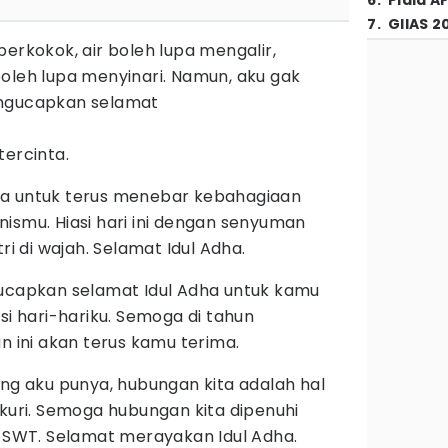
6
.
Piala A
7
.
GIIAS 2
erkokok, air boleh lupa mengalir,
oleh lupa menyinari. Namun, aku gak
ngucapkan selamat
ercinta.
lupa untuk terus menebar kebahagiaan
ismu. Hiasi hari ini dengan senyuman
ri di wajah. Selamat Idul Adha.
ucapkan selamat Idul Adha untuk kamu
si hari-hariku. Semoga di tahun
n ini akan terus kamu terima.
ng aku punya, hubungan kita adalah hal
kuri. Semoga hubungan kita dipenuhi
h SWT. Selamat merayakan Idul Adha.