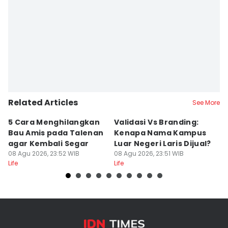
Related Articles
See More
5 Cara Menghilangkan
Validasi Vs Branding:
6
Bau Amis pada Talenan
Kenapa Nama Kampus
F
agar Kembali Segar
Luar Negeri Laris Dijual?
T
08 Agu 2026, 23:52 WIB
08 Agu 2026, 23:51 WIB
M
08
Life
Life
Lif