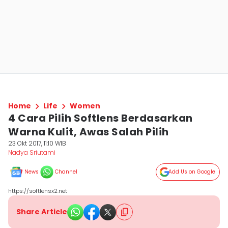
Home
Life
Women
4 Cara Pilih Softlens Berdasarkan
Warna Kulit, Awas Salah Pilih
23 Okt 2017, 11:10 WIB
Nadya Sriutami
News
Channel
Add Us on Google
https://softlensx2.net
Share Article