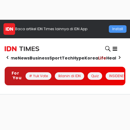
Baca artikel
IDN Times
lainnya di IDN App
Install
Home
News
Business
Sport
Tech
Hype
Korea
Life
Health
Aut
For
# Yuk Vote
Iklanin di IDN
Quiz
INSIDENESIA
You