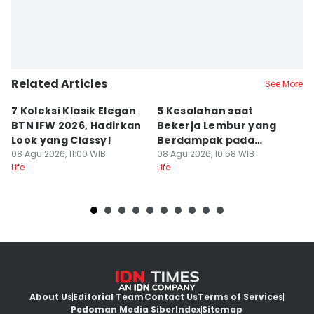
Related Articles
See More
7 Koleksi Klasik Elegan
5 Kesalahan saat
A
BTN IFW 2026, Hadirkan
Bekerja Lembur yang
B
Look yang Classy!
Berdampak pada
S
08 Agu 2026, 11:00 WIB
Produktivitas
08 Agu 2026, 10:58 WIB
08
Life
Life
Lif
About Us
Editorial Team
Contact Us
Terms of Services
Pedoman Media Siber
Index
Sitemap