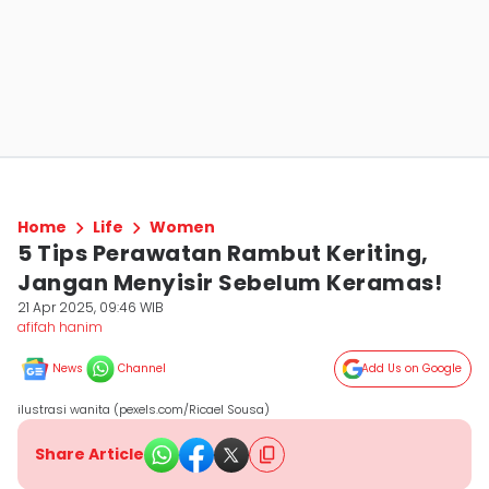
Home
Life
Women
5 Tips Perawatan Rambut Keriting,
Jangan Menyisir Sebelum Keramas!
21 Apr 2025, 09:46 WIB
afifah hanim
News
Channel
Add Us on Google
ilustrasi wanita (pexels.com/Ricael Sousa)
Share Article