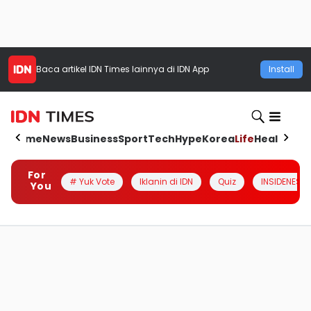
Baca artikel
IDN Times
lainnya di IDN App
Install
Home
News
Business
Sport
Tech
Hype
Korea
Life
Health
Aut
For
# Yuk Vote
Iklanin di IDN
Quiz
INSIDENESIA
You