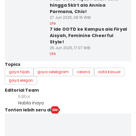
hingga Skirt ala Annisa
Parmana, Chic!
27 Jun 2025, 08:15 WIB
Life
7 Ide OOTD ke Kampus ala Firyal
Aisyah, Feminine Cheerful
Style!
25 Jun 2025, 17:07 WIB
Life
Topics
gaya hijab
gaya selebgram
celana
ootd kasual
gaya elegan
Editorial Team
Editor
Nabila Inaya
Tonton lebih seru di