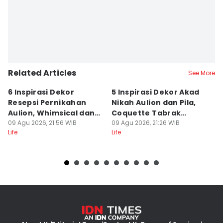
Related Articles
See More
6 Inspirasi Dekor
5 Inspirasi Dekor Akad
5
Resepsi Pernikahan
Nikah Aulion dan Pila,
M
Aulion, Whimsical dan
Coquette Tabrak
D
Colorful
09 Agu 2026, 21:56 WIB
Warna
09 Agu 2026, 21:26 WIB
M
09
Life
Life
Lif