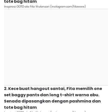
tote bag hitam
Inspirasi OOTD ala Fita Wulansari (instagram.com/fitawww)
2. Kece buat hangout santai, Fita memilih one
set baggy pants dan long t-shirt warna abu.
Senada dipasangkan dengan pashmina dan
tote bag hitam