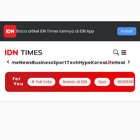
Baca artikel
IDN Times
lainnya di IDN App
Install
Home
News
Business
Sport
Tech
Hype
Korea
Life
Health
Aut
For
# Yuk Vote
Iklanin di IDN
Quiz
INSIDENESIA
You