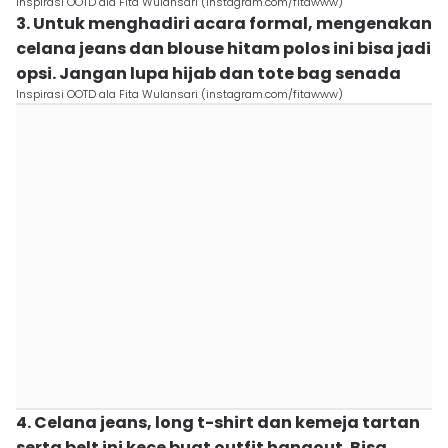
Inspirasi OOTD ala Fita Wulansari (instagram.com/fitawww)
3. Untuk menghadiri acara formal, mengenakan
celana jeans dan blouse hitam polos ini bisa jadi
opsi. Jangan lupa hijab dan tote bag senada
Inspirasi OOTD ala Fita Wulansari (instagram.com/fitawww)
4. Celana jeans, long t-shirt dan kemeja tartan
serta belt ini kece buat outfit hangout. Bisa