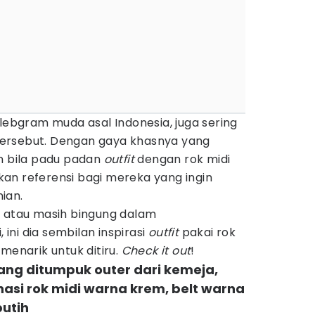
elebgram muda asal Indonesia, juga sering
ersebut. Dengan gaya khasnya yang
an bila padu padan
outfit
dengan rok midi
dikan referensi bagi mereka yang ingin
ian.
k atau masih bingung dalam
ni dia sembilan inspirasi
outfit
pakai rok
menarik untuk ditiru.
Check it out
!
 yang ditumpuk outer dari kemeja,
nasi rok midi warna krem, belt warna
putih