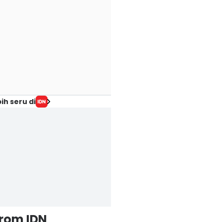
ih seru di
from IDN