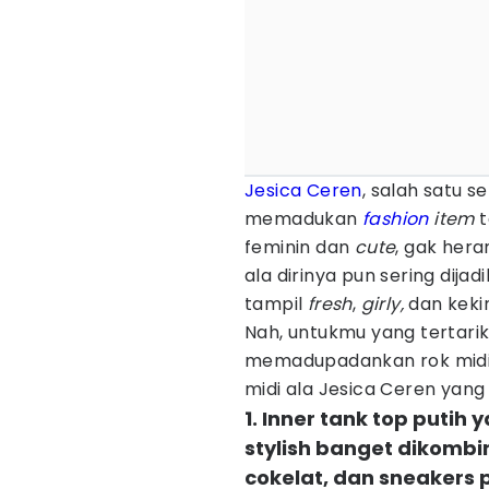
Jesica Ceren
, salah satu s
memadukan
fashion
item
t
feminin dan
cute
, gak her
ala dirinya pun sering dija
tampil
fresh
,
girly,
dan kekin
Nah, untukmu yang tertari
memadupadankan rok midi, i
midi ala Jesica Ceren yang 
1. Inner tank top putih
stylish banget dikombi
cokelat, dan sneakers 