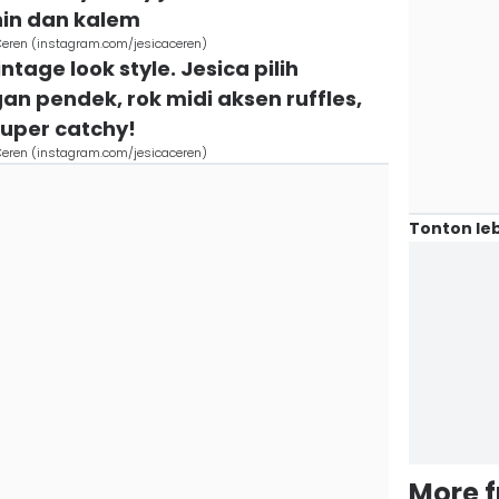
in dan kalem
a Ceren (instagram.com/jesicaceren)
tage look style. Jesica pilih
an pendek, rok midi aksen ruffles,
Super catchy!
a Ceren (instagram.com/jesicaceren)
Tonton leb
More 