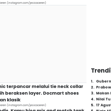
a Ceren (instagram.com/jesicaceren)
Trendi
1
.
Gubern
ic terpancar melalui tie neck collar
2
.
Prabow
tih beraksen layer. Docmart shoes
3
.
Makan B
n klasik
4
.
Nilai T
5
.
17 Agus
a Ceren (instagram.com/jesicaceren)
modis. Kamu bisa mix and match tank