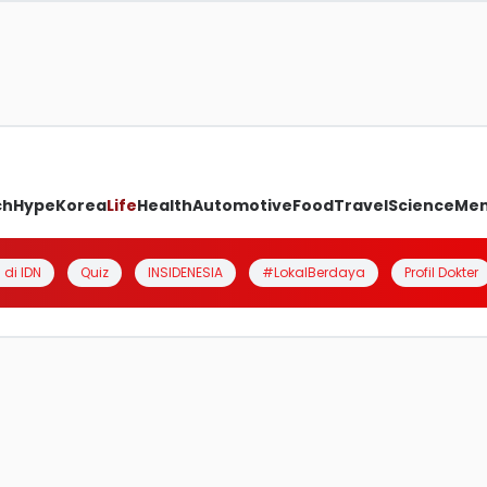
ch
Hype
Korea
Life
Health
Automotive
Food
Travel
Science
Me
 di IDN
Quiz
INSIDENESIA
#LokalBerdaya
Profil Dokter