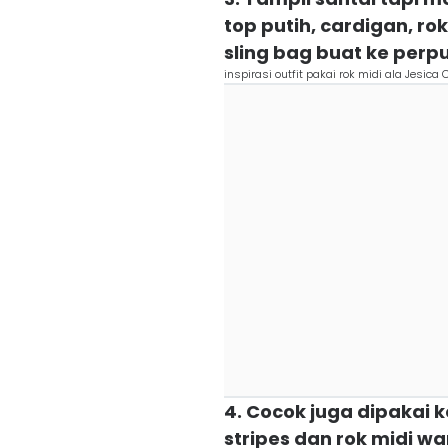
top putih, cardigan, r
sling bag buat ke per
inspirasi outfit pakai rok midi ala Jesic
4. Cocok juga dipakai k
stripes dan rok midi wa