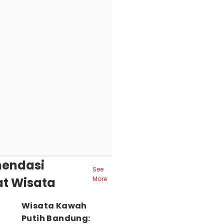
endasi
See
t Wisata
More
Wisata Kawah
Putih Bandung: