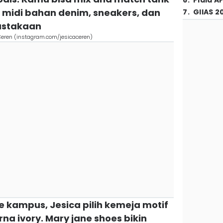
6
.
Piala A
ok midi bahan denim, sneakers, dan
7
.
GIIAS 2
pustakaan
a Ceren (instagram.com/jesicaceren)
e kampus, Jesica pilih kemeja motif
rna ivory. Mary jane shoes bikin