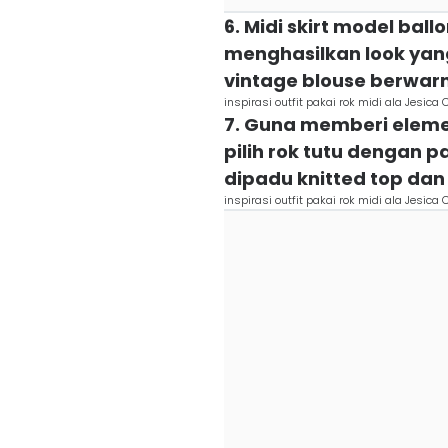
6. Midi skirt model bal
menghasilkan look yang 
vintage blouse berwar
inspirasi outfit pakai rok midi ala Jesic
7. Guna memberi elem
pilih rok tutu dengan p
dipadu knitted top dan
inspirasi outfit pakai rok midi ala Jesic