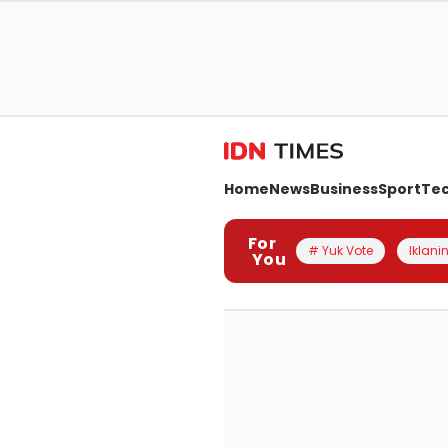
Home
News
Business
Sport
Te
For
# Yuk Vote
Iklanin
You