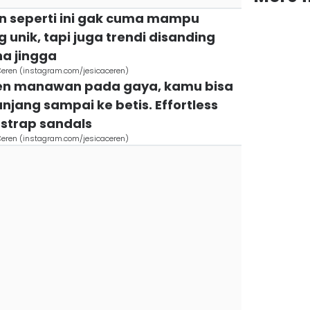
lon seperti ini gak cuma mampu
unik, tapi juga trendi disanding
na jingga
a Ceren (instagram.com/jesicaceren)
en manawan pada gaya, kamu bisa
anjang sampai ke betis. Effortless
 strap sandals
a Ceren (instagram.com/jesicaceren)