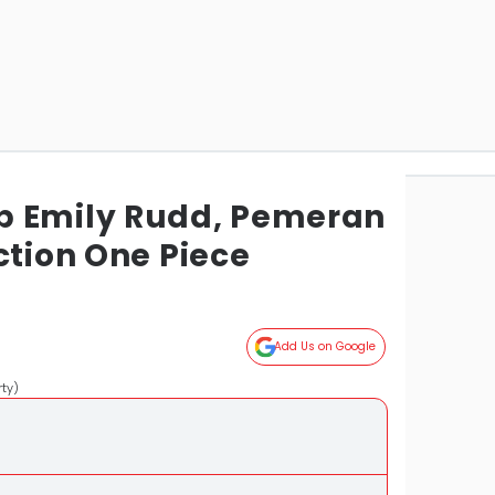
p Emily Rudd, Pemeran
ction One Piece
Add Us on Google
ty)