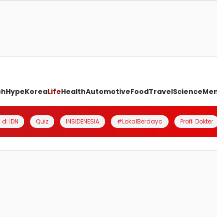
ch
Hype
Korea
Life
Health
Automotive
Food
Travel
Science
Me
 di IDN
Quiz
INSIDENESIA
#LokalBerdaya
Profil Dokter