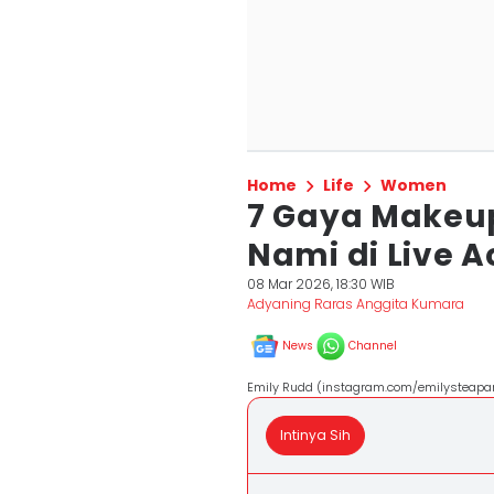
Home
Life
Women
7 Gaya Makeu
Nami di Live A
08 Mar 2026, 18:30 WIB
Adyaning Raras Anggita Kumara
News
Channel
Emily Rudd (instagram.com/emilysteapar
Intinya Sih