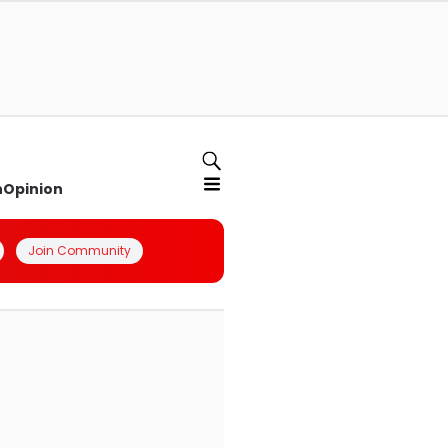
n
Opinion
Join Community