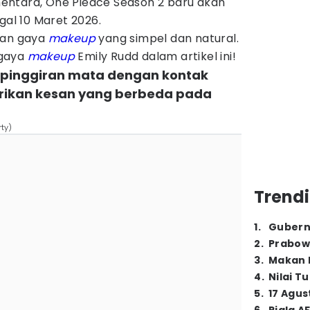
ntara, One Pieace Season 2 baru akan
gal 10 Maret 2026.
gan gaya
makeup
yang simpel dan natural.
 gaya
makeup
Emily Rudd dalam artikel ini!
ng pinggiran mata dengan kontak
ikan kesan yang berbeda pada
ty)
Trendi
1
.
Gubern
2
.
Prabow
3
.
Makan B
4
.
Nilai T
5
.
17 Agus