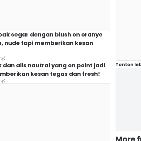
ak segar dengan blush on oranye
da, nude tapi memberikan kesan
ty)
Tonton leb
 dan alis nautral yang on point jadi
Memberikan kesan tegas dan fresh!
ty)
More 