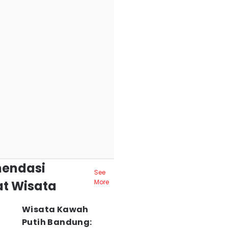
endasi
See
t Wisata
More
Wisata Kawah
Putih Bandung: