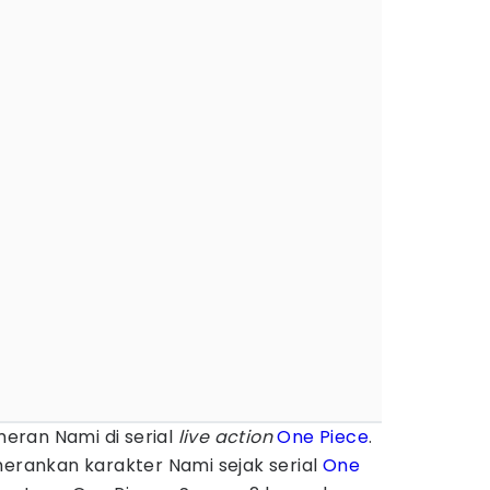
ran Nami di serial
live action
One Piece
.
merankan karakter Nami sejak serial
One