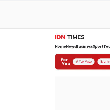
Home
News
Business
Sport
Te
For
# Yuk Vote
Iklanin
You