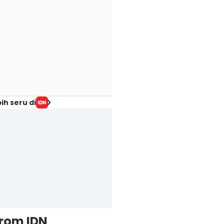
ih seru di
from IDN