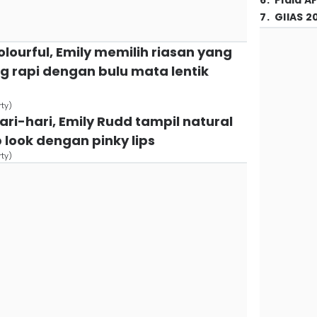
6
.
Piala A
7
.
GIIAS 2
olourful, Emily memilih riasan yang
ng rapi dengan bulu mata lentik
ty)
hari-hari, Emily Rudd tampil natural
look dengan pinky lips
ty)