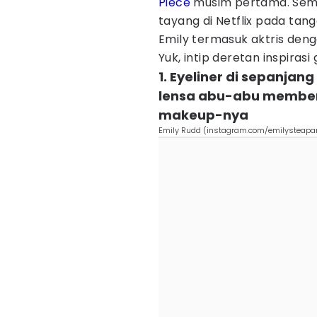
Piece
musim pertama. Seme
tayang di Netflix pada tang
Emily termasuk aktris den
Yuk, intip deretan inspirasi
1. Eyeliner di sepanja
lensa abu-abu member
makeup-nya
Emily Rudd (instagram.com/emilysteapar