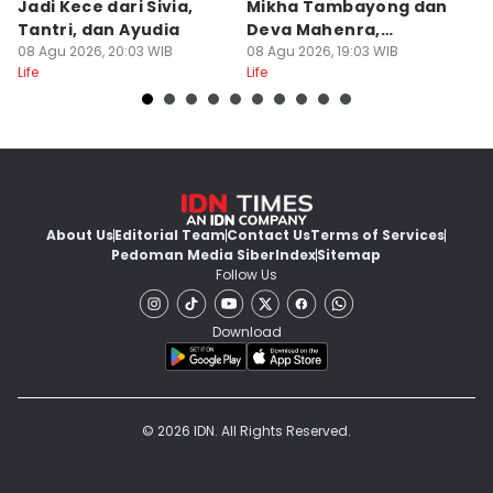
Jadi Kece dari Sivia,
Mikha Tambayong dan
O
Tantri, dan Ayudia
Deva Mahenra,
E
08 Agu 2026, 20:03 WIB
Berkelas!
08 Agu 2026, 19:03 WIB
P
08
Life
Life
Lif
About Us
Editorial Team
Contact Us
Terms of Services
Pedoman Media Siber
Index
Sitemap
Follow Us
Download
© 2026 IDN. All Rights Reserved.