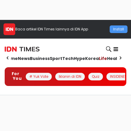
Baca artikel
IDN Times
lainnya di IDN App
Install
Home
News
Business
Sport
Tech
Hype
Korea
Life
Health
Aut
For
# Yuk Vote
Iklanin di IDN
Quiz
INSIDENESIA
You