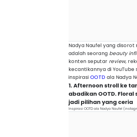
Nadya Naufel yang disorot 
adalah seorang
beauty inf
konten seputar
review
, re
kecantikannya di YouTube s
inspirasi
OOTD
ala Nadya Nau
1. Afternoon stroll ke 
abadikan OOTD. Floral s
jadi pilihan yang ceria
Inspirasi OOTD ala Nadya Naufel (insta