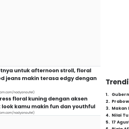
tnya untuk afternoon stroll, floral
ed jeans makin terasa edgy dengan
Trendi
gram.com/nadyanaufel)
1
.
Gubern
dress floral kuning dengan aksen
2
.
Prabow
at look kamu makin fun dan youthful
3
.
Makan B
gram.com/nadyanaufel)
4
.
Nilai T
5
.
17 Agus