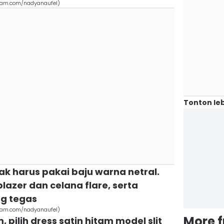
gram.com/nadyanaufel)
Tonton leb
ak harus pakai baju warna netral.
lazer dan celana flare, serta
ng tegas
gram.com/nadyanaufel)
More 
 pilih dress satin hitam model slit