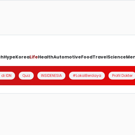
ch
Hype
Korea
Life
Health
Automotive
Food
Travel
Science
Me
 di IDN
Quiz
INSIDENESIA
#LokalBerdaya
Profil Dokter