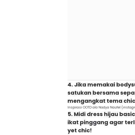
4. Jika memakai bodys
satukan bersama sepat
mengangkat tema chi
Inspirasi OOTD ala Nadya Naufel (insta
5. Midi dress hijau basi
ikat pinggang agar te
yet chic!