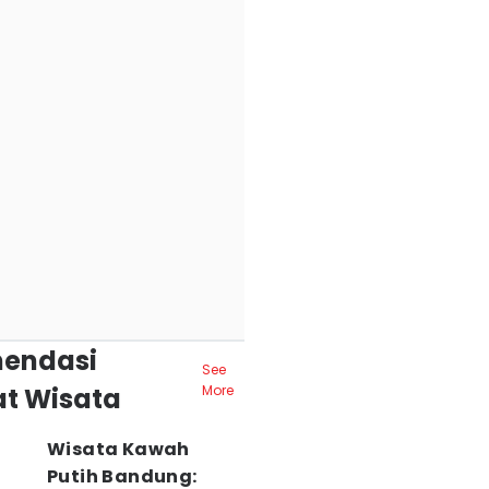
endasi
See
t Wisata
More
Wisata Kawah
Putih Bandung: