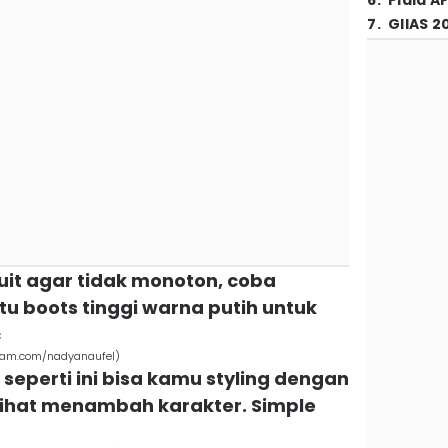
6
.
Piala A
7
.
GIIAS 2
uit agar tidak monoton, coba
u boots tinggi warna putih untuk
c
gram.com/nadyanaufel)
c seperti ini bisa kamu styling dengan
rlihat menambah karakter. Simple