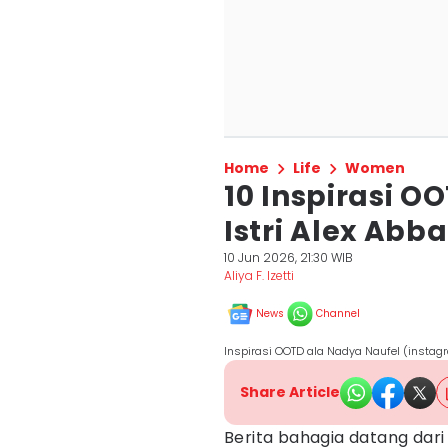
Home
Life
Women
10 Inspirasi O
Istri Alex Abb
10 Jun 2026, 21:30 WIB
Aliya F. Izetti
News
Channel
Inspirasi OOTD ala Nadya Naufel (insta
Share Article
Berita bahagia datang dari