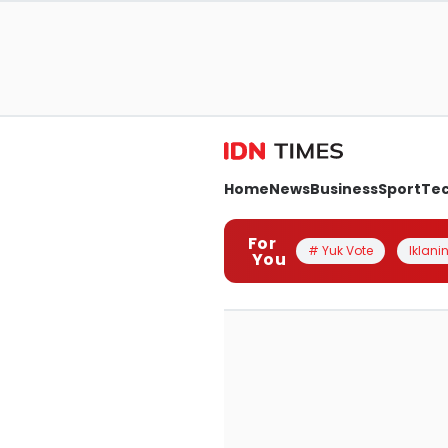
Home
News
Business
Sport
Te
For
# Yuk Vote
Iklanin
You