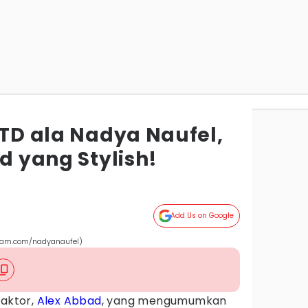
OTD ala Nadya Naufel,
ad yang Stylish!
Add Us on Google
gram.com/nadyanaufel)
 aktor,
Alex Abbad
, yang mengumumkan