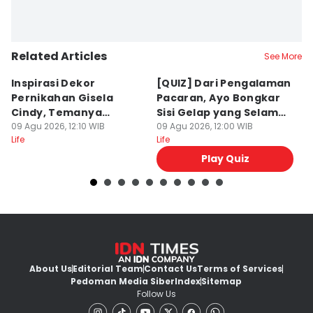
Related Articles
See More
Inspirasi Dekor
[QUIZ] Dari Pengalaman
I
Pernikahan Gisela
Pacaran, Ayo Bongkar
G
Cindy, Temanya
Sisi Gelap yang Selama
d
Romantic Garden!
09 Agu 2026, 12:10 WIB
Ini Disembunyikan
09 Agu 2026, 12:00 WIB
09
Life
Life
Lif
Play Quiz
About Us
Editorial Team
Contact Us
Terms of Services
Pedoman Media Siber
Index
Sitemap
Follow Us