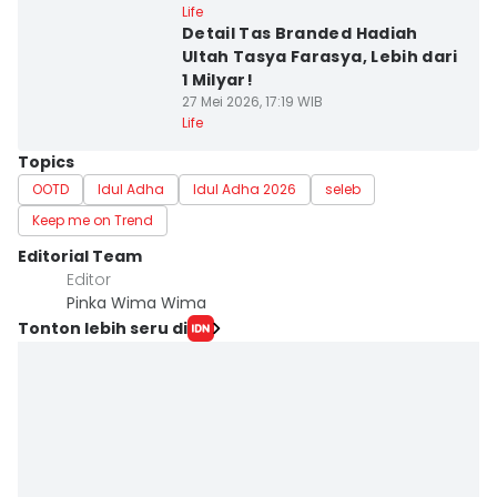
Life
Detail Tas Branded Hadiah
Ultah Tasya Farasya, Lebih dari
1 Milyar!
27 Mei 2026, 17:19 WIB
Life
Topics
OOTD
Idul Adha
Idul Adha 2026
seleb
Keep me on Trend
Editorial Team
Editor
Pinka Wima Wima
Tonton lebih seru di