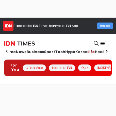
Baca artikel
IDN Times
lainnya di IDN App
Install
Home
News
Business
Sport
Tech
Hype
Korea
Life
Health
Aut
For
# Yuk Vote
Iklanin di IDN
Quiz
INSIDENESIA
You