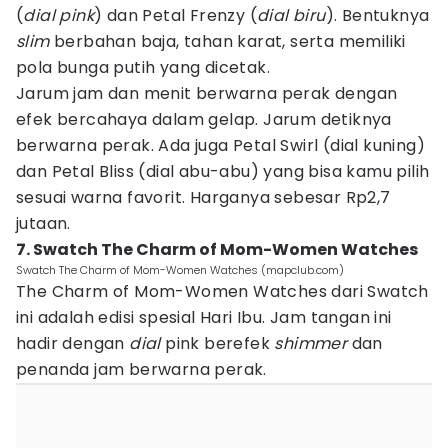
(
dial pink
) dan Petal Frenzy (
dial biru
). Bentuknya
slim
berbahan baja, tahan karat, serta memiliki
pola bunga putih yang dicetak.
Jarum jam dan menit berwarna perak dengan
efek bercahaya dalam gelap. Jarum detiknya
berwarna perak. Ada juga Petal Swirl (dial kuning)
dan Petal Bliss (dial abu-abu) yang bisa kamu pilih
sesuai warna favorit. Harganya sebesar Rp2,7
jutaan.
7. Swatch The Charm of Mom-Women Watches
Swatch The Charm of Mom-Women Watches (mapclub.com)
The Charm of Mom-Women Watches dari Swatch
ini adalah edisi spesial Hari Ibu. Jam tangan ini
hadir dengan
dial
pink berefek
shimmer
dan
penanda jam berwarna perak.