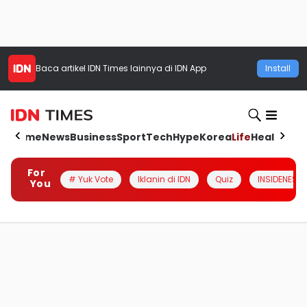
Baca artikel
IDN Times
lainnya di IDN App
Install
Home
News
Business
Sport
Tech
Hype
Korea
Life
Health
Aut
For
# Yuk Vote
Iklanin di IDN
Quiz
INSIDENESIA
You