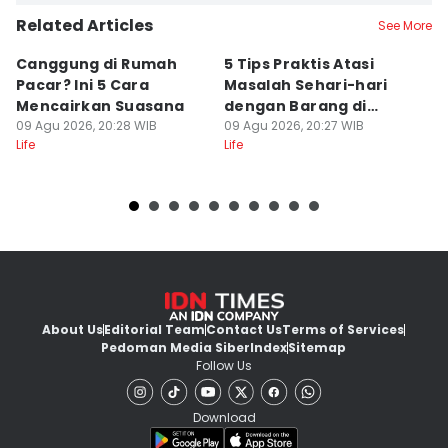
Related Articles
See More
Canggung di Rumah
5 Tips Praktis Atasi
5
Pacar? Ini 5 Cara
Masalah Sehari-hari
a
Mencairkan Suasana
dengan Barang di
G
09 Agu 2026, 20:28 WIB
Rumah
09 Agu 2026, 20:27 WIB
09
Life
Life
Lif
About Us
Editorial Team
Contact Us
Terms of Services
Pedoman Media Siber
Index
Sitemap
Follow Us
Download