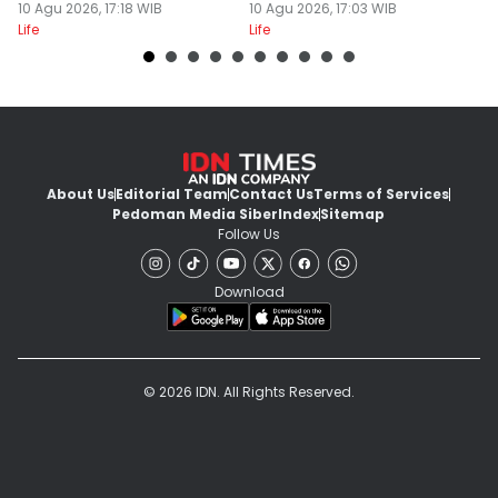
10 Agu 2026, 17:18 WIB
Mawar, Tumbuh
10 Agu 2026, 17:03 WIB
10
Life
Life
Lif
Maksimal
About Us
Editorial Team
Contact Us
Terms of Services
Pedoman Media Siber
Index
Sitemap
Follow Us
Download
© 2026 IDN. All Rights Reserved.