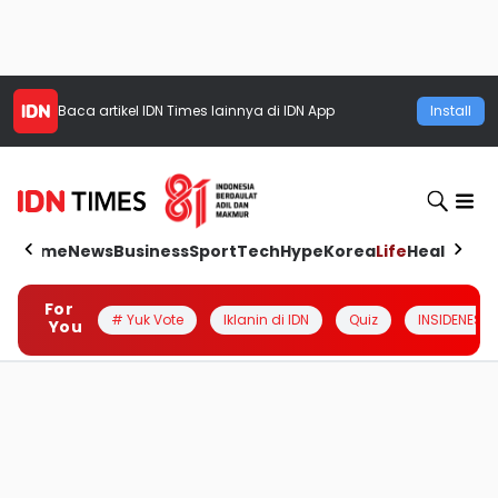
Baca artikel
IDN Times
lainnya di IDN App
Install
Home
News
Business
Sport
Tech
Hype
Korea
Life
Health
Aut
For
# Yuk Vote
Iklanin di IDN
Quiz
INSIDENESIA
You