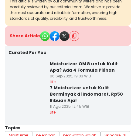
This article is written by our community writers and has been
carefully reviewed by our editorial team. We strive to provide
the most accurate and reliable information, ensuring high
standards of quality, credibility, and trustworthiness.
Share Article
Curated For You
Moisturizer OMG untuk Kulit
Apa? Ada 4 Formula Pilihan
06 Sep 2025, 19:03 WIB
Life
7 Moisturizer untuk Kulit
Berminyak di Indomaret, Rp50
Ribuan Aja!
11 Agu 2025, 12:45 WIB
Life
Topics
Moisturizer
pelembap
perawatan wajah
Skincare 101