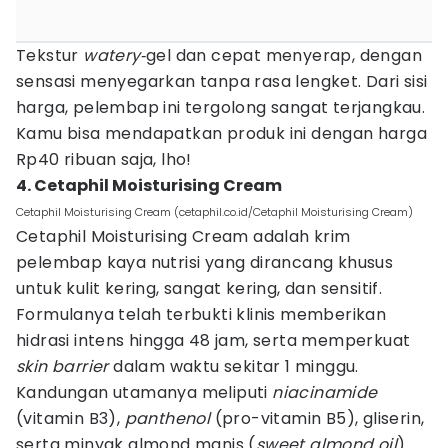
Tekstur
watery
‑gel dan cepat menyerap, dengan
sensasi menyegarkan tanpa rasa lengket. Dari sisi
harga, pelembap ini tergolong sangat terjangkau.
Kamu bisa mendapatkan produk ini dengan harga
Rp40 ribuan saja, lho!
4. Cetaphil Moisturising Cream
Cetaphil Moisturising Cream (cetaphil.co.id/Cetaphil Moisturising Cream)
Cetaphil Moisturising Cream adalah krim
pelembap kaya nutrisi yang dirancang khusus
untuk kulit kering, sangat kering, dan sensitif.
Formulanya telah terbukti klinis memberikan
hidrasi intens hingga 48 jam, serta memperkuat
skin barrier
dalam waktu sekitar 1 minggu.
Kandungan utamanya meliputi
niacinamide
(vitamin B3),
panthenol
(pro-vitamin B5), gliserin,
serta minyak almond manis (
sweet almond oil
)