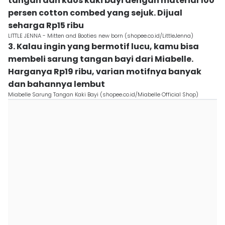
tangan dan kaos kaki bayi dengan material 100
persen cotton combed yang sejuk. Dijual
seharga Rp15 ribu
LITTLE JENNA - Mitten and Booties new born (shopee.co.id/LittleJenna)
3. Kalau ingin yang bermotif lucu, kamu bisa
membeli sarung tangan bayi dari Miabelle.
Harganya Rp19 ribu, varian motifnya banyak
dan bahannya lembut
Miabelle Sarung Tangan Kaki Bayi (shopee.co.id/Miabelle Official Shop)