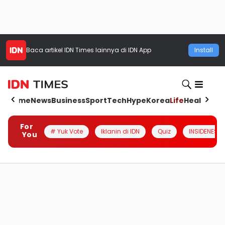
Baca artikel
IDN Times
lainnya di IDN App
Install
Home
News
Business
Sport
Tech
Hype
Korea
Life
Health
Aut
For
# Yuk Vote
Iklanin di IDN
Quiz
INSIDENESIA
You