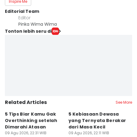
Inspire Me
Editorial Team
Editor
Pinka Wima Wima
Tonton lebih seru di
Related Articles
See More
5 Tips Biar Kamu Gak
5 Kebiasaan Dewasa
6 
Overthinking setelah
yang Ternyata Berakar
R
Dimarahi Atasan
dari Masa Kecil
A
09 Agu 2026, 22:31 WIB
09 Agu 2026, 22:11 WIB
C
09