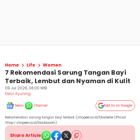
Home
Life
Women
7 Rekomendasi Sarung Tangan Bayi
Terbaik, Lembut dan Nyaman di Kulit
09 Jul 2026, 06:00 WIB
Delvi Ayuning
News
Channel
Add Us on Google
Rekomendasi sarung tangan bayi terbaik (shopee.co.id/Miabelle Official
Shop | shopee.co.id/boobooidn)
Share Article