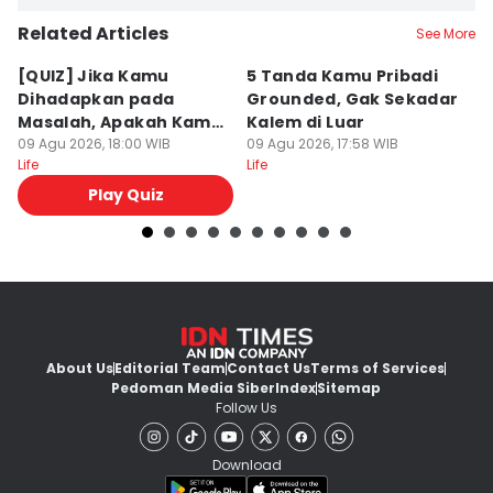
Related Articles
See More
[QUIZ] Jika Kamu
5 Tanda Kamu Pribadi
5
Dihadapkan pada
Grounded, Gak Sekadar
M
Masalah, Apakah Kamu
Kalem di Luar
L
Mudah Marah atau
09 Agu 2026, 18:00 WIB
09 Agu 2026, 17:58 WIB
09
Life
Life
Lif
Penyabar?
Play Quiz
About Us
Editorial Team
Contact Us
Terms of Services
Pedoman Media Siber
Index
Sitemap
Follow Us
Download