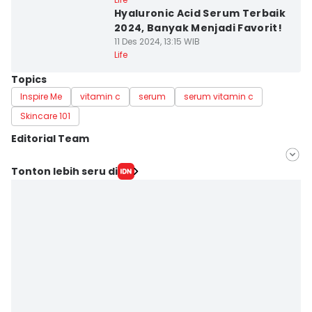
Hyaluronic Acid Serum Terbaik
2024, Banyak Menjadi Favorit!
11 Des 2024, 13:15 WIB
Life
Topics
Inspire Me
vitamin c
serum
serum vitamin c
Skincare 101
Editorial Team
Editor
Tonton lebih seru di
Pinka Wima Wima
Editor
Nisa Zarawaki