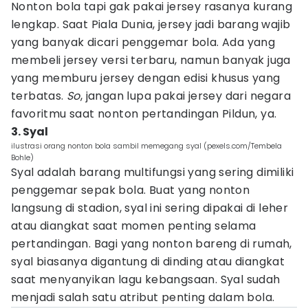
Nonton bola tapi gak pakai jersey rasanya kurang
lengkap. Saat Piala Dunia, jersey jadi barang wajib
yang banyak dicari penggemar bola. Ada yang
membeli jersey versi terbaru, namun banyak juga
yang memburu jersey dengan edisi khusus yang
terbatas.
So
, jangan lupa pakai jersey dari negara
favoritmu saat nonton pertandingan Pildun, ya.
3. Syal
ilustrasi orang nonton bola sambil memegang syal (pexels.com/Tembela
Bohle)
Syal adalah barang multifungsi yang sering dimiliki
penggemar sepak bola. Buat yang nonton
langsung di stadion, syal ini sering dipakai di leher
atau diangkat saat momen penting selama
pertandingan. Bagi yang nonton bareng di rumah,
syal biasanya digantung di dinding atau diangkat
saat menyanyikan lagu kebangsaan. Syal sudah
menjadi salah satu atribut penting dalam bola.