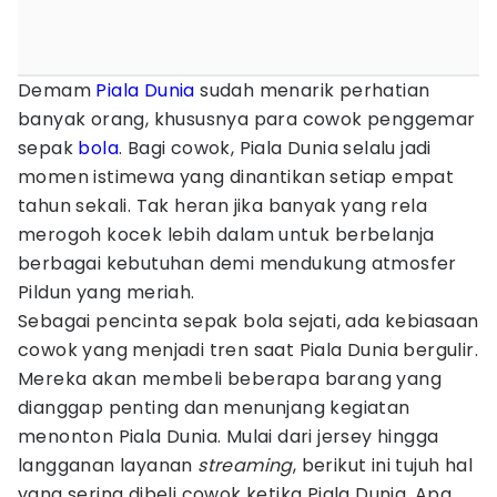
Demam
Piala Dunia
sudah menarik perhatian
banyak orang, khususnya para cowok penggemar
sepak
bola
. Bagi cowok, Piala Dunia selalu jadi
momen istimewa yang dinantikan setiap empat
tahun sekali. Tak heran jika banyak yang rela
merogoh kocek lebih dalam untuk berbelanja
berbagai kebutuhan demi mendukung atmosfer
Pildun yang meriah.
Sebagai pencinta sepak bola sejati, ada kebiasaan
cowok yang menjadi tren saat Piala Dunia bergulir.
Mereka akan membeli beberapa barang yang
dianggap penting dan menunjang kegiatan
menonton Piala Dunia. Mulai dari jersey hingga
langganan layanan
streaming
, berikut ini tujuh hal
yang sering dibeli cowok ketika Piala Dunia. Apa