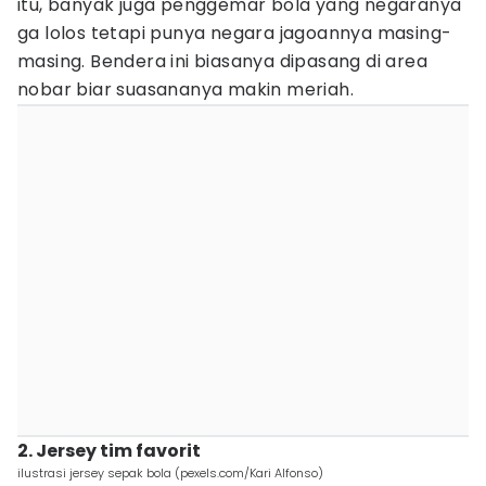
itu, banyak juga penggemar bola yang negaranya
ga lolos tetapi punya negara jagoannya masing-
masing. Bendera ini biasanya dipasang di area
nobar biar suasananya makin meriah.
2. Jersey tim favorit
ilustrasi jersey sepak bola (pexels.com/Kari Alfonso)