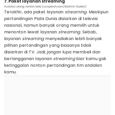
7. Paket layanan streaming
ilustrasi orang nonton bola (unsplash.com/Ibrahim Guetar)
Terakhir, ada paket layanan
streaming.
Meskipun
pertandingan Piala Dunia disiarkan di televisi
nasional, namun banyak orang memilih untuk
menonton lewat layanan
streaming.
Sebab,
layanan
streaming
menyediakan lebih banyak
pilihan pertandingan yang biasanya tidak
disiarkan di TV. Jadi, jangan lupa membeli dan
berlangganan layanan
streaming
biar kamu gak
ketinggalan nonton pertandingan tim andalan
kamu.