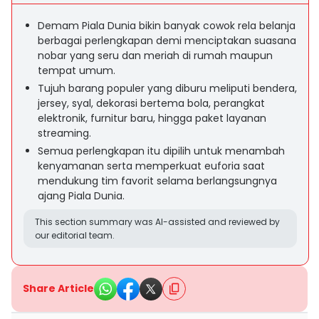
Demam Piala Dunia bikin banyak cowok rela belanja
berbagai perlengkapan demi menciptakan suasana
nobar yang seru dan meriah di rumah maupun
tempat umum.
Tujuh barang populer yang diburu meliputi bendera,
jersey, syal, dekorasi bertema bola, perangkat
elektronik, furnitur baru, hingga paket layanan
streaming.
Semua perlengkapan itu dipilih untuk menambah
kenyamanan serta memperkuat euforia saat
mendukung tim favorit selama berlangsungnya
ajang Piala Dunia.
This section summary was AI-assisted and reviewed by
our editorial team.
Share Article