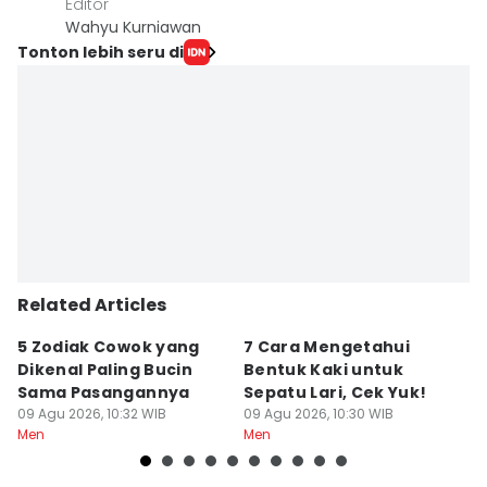
Editor
Wahyu Kurniawan
Tonton lebih seru di
Related Articles
5 Zodiak Cowok yang
7 Cara Mengetahui
K
Dikenal Paling Bucin
Bentuk Kaki untuk
S
Sama Pasangannya
Sepatu Lari, Cek Yuk!
y
09 Agu 2026, 10:32 WIB
09 Agu 2026, 10:30 WIB
09
Men
Men
M