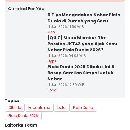
Curated For You
5 Tips Mengadakan Nobar Piala
Dunia di Rumah yang Seru
11 Jun 2026, 11:50 WIB
Men
[QUIZ] Siapa Member Tim
Passion JKT48 yang Ajak Kamu
Nobar Piala Dunia 2026?
11 Jun 2026, 04:03 WIB
Hype
Piala Dunia 2026 Dibuka, Ini 5
Resep Camilan Simpel untuk
Nobar
11 Jun 2026, 12:30 WIB
Food
Topics
Offside
Educate me
bola
Piala Dunia
Piala Dunia 2026
Editorial Team