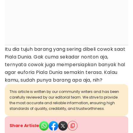
Itu dia tujuh barang yang sering dibeli cowok saat
Piala Dunia. Gak cuma sekadar nonton aja,
ternyata cowok juga mempersiapkan banyak hal
agar euforia Piala Dunia semakin terasa. Kalau
kamu, sudah punya barang apa aja, nih?
This article is written by our community writers and has been
carefully reviewed by our editorial team. We strive to provide
the most accurate and reliable information, ensuring high
standards of quality, credibility, and trustworthiness.
Share Article