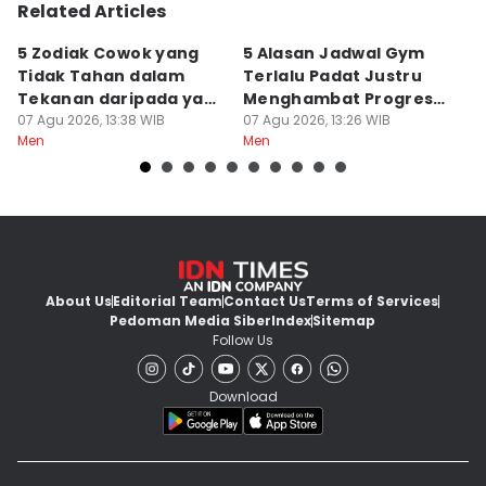
Related Articles
5 Zodiak Cowok yang
5 Alasan Jadwal Gym
7
Tidak Tahan dalam
Terlalu Padat Justru
S
Tekanan daripada yang
Menghambat Progres
K
Lain
07 Agu 2026, 13:38 WIB
Latihan
07 Agu 2026, 13:26 WIB
C
07
Men
Men
M
About Us
Editorial Team
Contact Us
Terms of Services
Pedoman Media Siber
Index
Sitemap
Follow Us
Download