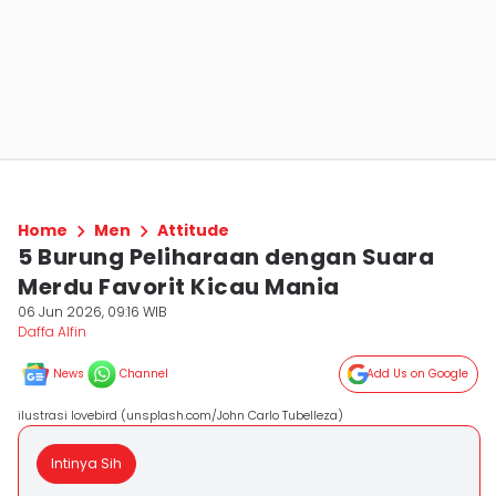
Home
Men
Attitude
5 Burung Peliharaan dengan Suara
Merdu Favorit Kicau Mania
06 Jun 2026, 09:16 WIB
Daffa Alfin
News
Channel
Add Us on Google
ilustrasi lovebird (unsplash.com/John Carlo Tubelleza)
Intinya Sih