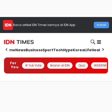
Baca artikel
IDN Times
lainnya di IDN App
Install
Home
News
Business
Sport
Tech
Hype
Korea
Life
Health
Aut
For
# Yuk Vote
Iklanin di IDN
Quiz
INSIDENESIA
You