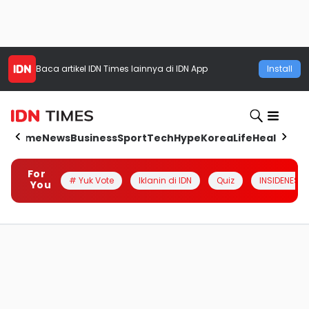
Baca artikel
IDN Times
lainnya di IDN App
Install
Home
News
Business
Sport
Tech
Hype
Korea
Life
Health
Aut
For
# Yuk Vote
Iklanin di IDN
Quiz
INSIDENESIA
You