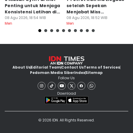
Penting untuk Menjaga
setelah Sepekan
A
Konsistensi Latihan di
Menjabat Miss
M
Gym
08 Agu 2026, 18:54 WIB
Supranational 2026
08 Agu 2026, 18:52 WIB
08
Men
Men
M
About Us
Editorial Team
Contact Us
Terms of Services
Pedoman Media Siber
Index
Sitemap
Follow Us
Download
© 2026 IDN. All Rights Reserved.