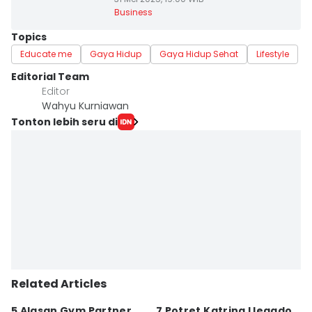
Business
Topics
Educate me
Gaya Hidup
Gaya Hidup Sehat
Lifestyle
Editorial Team
Editor
Wahyu Kurniawan
Tonton lebih seru di
Related Articles
5 Alasan Gym Partner
7 Potret Katrina Llegado
7