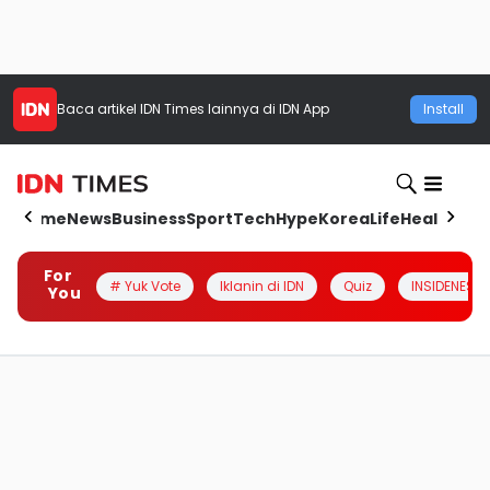
Baca artikel
IDN Times
lainnya di IDN App
Install
Home
News
Business
Sport
Tech
Hype
Korea
Life
Health
Aut
For
# Yuk Vote
Iklanin di IDN
Quiz
INSIDENESIA
You