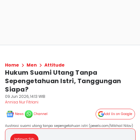
Home
Men
Attitude
Hukum Suami Utang Tanpa
Sepengetahuan Istri, Tanggungan
Siapa?
09 Jun 2026, 14:13 WIB
Annisa Nur Fitriani
News
Channel
Add Us on Google
ilustrasi suami utang tanpa sepengetahuan istri (pexels.com/Mikhail Nilov)
Intinya Sih