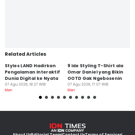
Related Articles
Styles LAND Hadirkan
9 Ide Styling T-Shirt ala
7
Pengalaman Interaktif
Omar Daniel yang Bikin
M
Dunia Digital ke Nyata
OOTD Gak Ngebosenin
Ri
07 Agu 2026, 18:27 WIB
07 Agu 2026, 17:07 WIB
07
Men
Men
M
About Us
Editorial Team
Contact Us
Terms of Services