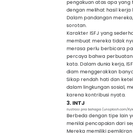
pengakuan atas apa yang t
dengan melihat hasil kerja
Dalam pandangan mereka, k
sorotan.
Karakter ISFJ yang sederh
membuat mereka tidak nya
merasa perlu berbicara p
percaya bahwa perbuatan b
kata. Dalam dunia kerja, IS
diam menggerakkan banyak 
Sikap rendah hati dan ke
dalam lingkungan sosial, m
karena kontribusi nyata.
3. INTJ
ilustrasi pria bahagia (unsplash.com/Kyl
Berbeda dengan tipe lain y
menilai pencapaian dari seg
Mereka memiliki pemikiran a