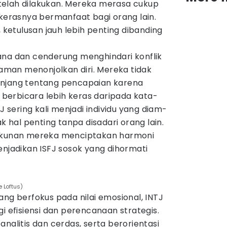
elah dilakukan. Mereka merasa cukup
 kerasnya bermanfaat bagi orang lain.
etulusan jauh lebih penting dibanding
ana dan cenderung menghindari konflik
man menonjolkan diri. Mereka tidak
anjang tentang pencapaian karena
erbicara lebih keras daripada kata-
FJ sering kali menjadi individu yang diam-
hal penting tanpa disadari orang lain.
tekunan mereka menciptakan harmoni
enjadikan ISFJ sosok yang dihormati
e Loftus)
ang berfokus pada nilai emosional, INTJ
i efisiensi dan perencanaan strategis.
nalitis dan cerdas, serta berorientasi