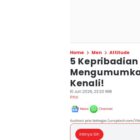
Home
Men
Attitude
5 Kepribadian
Mengumumkan 
Kenali!
10 Jun 2026, 23:20 WIB
Rifai
News
Channel
ilustrasi pria bahagia (unsplash.com/Vit
Intinya Sih