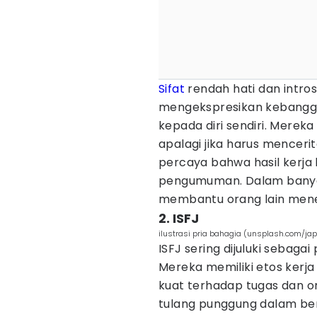
Sifat
rendah hati dan intro
mengekspresikan kebanggaa
kepada diri sendiri. Merek
apalagi jika harus menceri
percaya bahwa hasil kerja 
pengumuman. Dalam banyak 
membantu orang lain men
2. ISFJ
ilustrasi pria bahagia (unsplash.com/j
ISFJ sering dijuluki sebaga
Mereka memiliki etos kerja
kuat terhadap tugas dan o
tulang punggung dalam berb