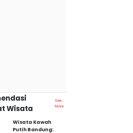
endasi
See
t Wisata
More
Wisata Kawah
Putih Bandung: