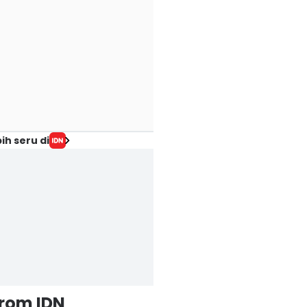
ih seru di
from IDN