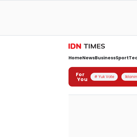
Home
News
Business
Sport
Te
For
# Yuk Vote
Iklanin
You