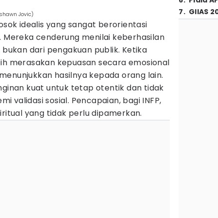
6
.
Piala A
7
.
GIIAS 2
ushawn Jovic)
osok idealis yang sangat berorientasi
n. Mereka cenderung menilai keberhasilan
, bukan dari pengakuan publik. Ketika
bih merasakan kepuasan secara emosional
menunjukkan hasilnya kepada orang lain.
nginan kuat untuk tetap otentik dan tidak
emi validasi sosial. Pencapaian, bagi INFP,
iritual yang tidak perlu dipamerkan.