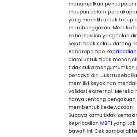
menampilkan pencapaiannya
maupun dalam percakapan s
yang memilih untuk tetap 
membanggakan. Mereka t
keberhasilan yang telah d
sejati tidak selalu datang 
Beberapa tipe
kepribadian
alami untuk tidak menonjolk
tidak suka mengumumkan
percaya diri. Justru sebali
memiliki keyakinan mendal
validasi eksternal. Mere
hanya tentang pengakuan, 
membentuk kedewasaan.
Supaya kamu tidak semakin 
kepribadian
MBTI
yang tak
bawah ini. Cek sampai akhi