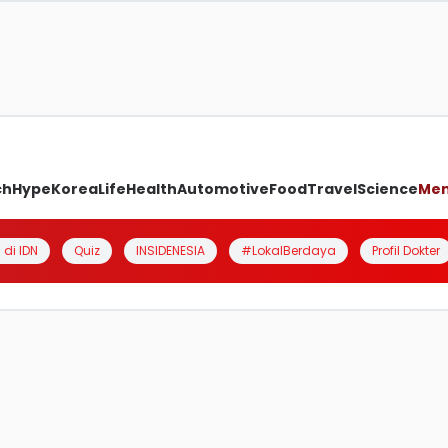
ch
Hype
Korea
Life
Health
Automotive
Food
Travel
Science
Me
 di IDN
Quiz
INSIDENESIA
#LokalBerdaya
Profil Dokter