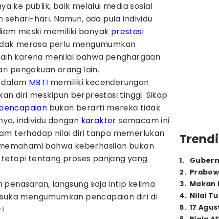
 ke publik, baik melalui media sosial
ehari-hari. Namun, ada pula individu
diam meski memiliki banyak
prestasi
idak merasa perlu mengumumkan
iraih karena menilai bahwa penghargaan
dari pengakuan orang lain.
dalam
MBTI
memiliki kecenderungan
an diri meskipun berprestasi tinggi. Sikap
pencapaian
bukan berarti mereka tidak
knya, individu dengan
karakter
semacam ini
am terhadap nilai diri tanpa memerlukan
Trendi
ka memahami bahwa keberhasilan bukan
tetapi tentang proses panjang yang
1
.
Gubern
2
.
Prabow
penasaran, langsung saja intip kelima
3
.
Makan B
4
.
Nilai T
 suka mengumumkan pencapaian diri di
5
.
17 Agus
r!