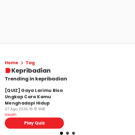
Home
Tag
Kepribadian
Trending in kepribadian
[QUIZ] Gaya Larimu Bisa
[
Ungkap Cara Kamu
M
Menghadapi Hidup
T
07 Agu 2026, 16:15 WIB
07
Health
Lif
Play Quiz