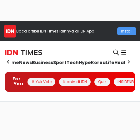
Baca artikel
IDN Times
lainnya di IDN App
Install
Home
News
Business
Sport
Tech
Hype
Korea
Life
Health
Aut
For
# Yuk Vote
Iklanin di IDN
Quiz
INSIDENESIA
You