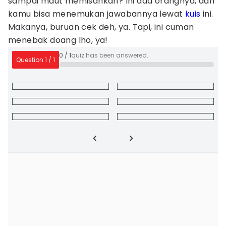
sampai maut memisahkan? Ini ada orangnya, dan
kamu bisa menemukan jawabannya lewat
kuis
ini.
Makanya, buruan cek deh, ya. Tapi, ini cuman
menebak doang lho, ya!
0
/
1
quiz has been answered.
Question
1
/
1