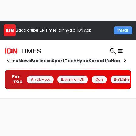
Baca artikel
IDN Times
lainnya di IDN App
Install
Home
News
Business
Sport
Tech
Hype
Korea
Life
Health
Aut
For
# Yuk Vote
Iklanin di IDN
Quiz
INSIDENESIA
You