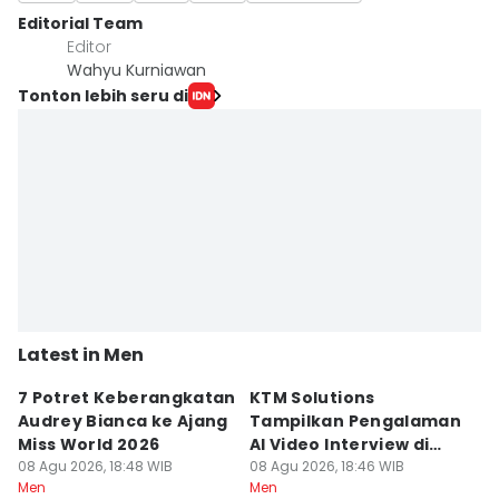
Editorial Team
Editor
Wahyu Kurniawan
Tonton lebih seru di
Latest in Men
7 Potret Keberangkatan
KTM Solutions
7
Audrey Bianca ke Ajang
Tampilkan Pengalaman
P
Miss World 2026
AI Video Interview di
Pr
08 Agu 2026, 18:48 WIB
DTI-HR 2026
08 Agu 2026, 18:46 WIB
08
Men
Men
M