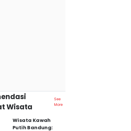
endasi
See
t Wisata
More
Wisata Kawah
Putih Bandung: