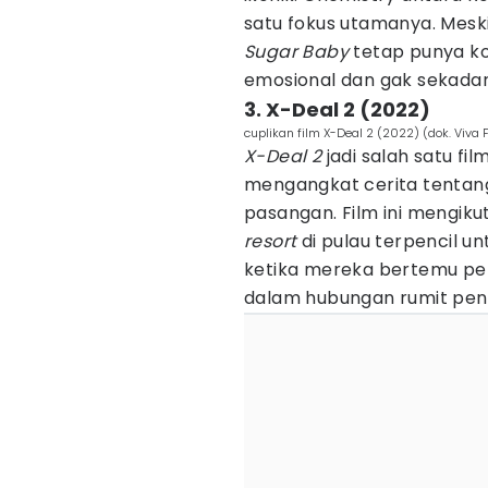
satu fokus utamanya. Mes
Sugar Baby
tetap punya kon
emosional dan gak sekadar j
3. X-Deal 2 (2022)
cuplikan film X-Deal 2 (2022) (dok. Viva 
X-Deal 2
jadi salah satu fi
mengangkat cerita tentan
pasangan. Film ini mengik
resort
di pulau terpencil u
ketika mereka bertemu per
dalam hubungan rumit penu