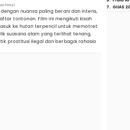
6
.
Piala A
iva Films)
7
.
GIIAS 2
o dengan nuansa paling berani dan intens,
ftar tontonan. Film ini mengikuti kisah
asuk ke hutan terpencil untuk memotret
lik suasana alam yang terlihat tenang,
k prostitusi ilegal dan berbagai rahasia