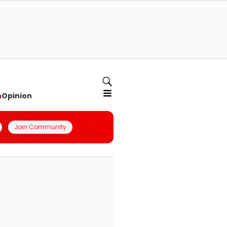
n
Opinion
Join Community