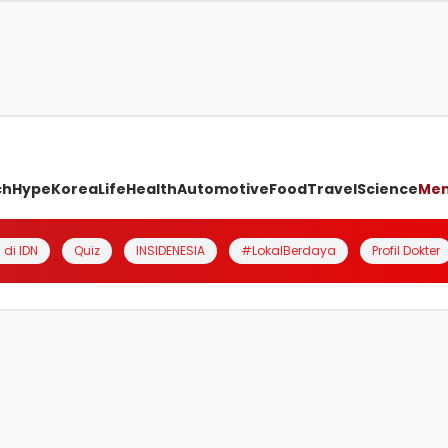
ch
Hype
Korea
Life
Health
Automotive
Food
Travel
Science
Me
 di IDN
Quiz
INSIDENESIA
#LokalBerdaya
Profil Dokter