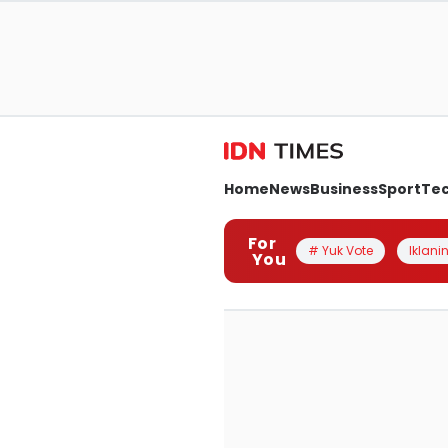
Home
News
Business
Sport
Te
For
# Yuk Vote
Iklanin
You