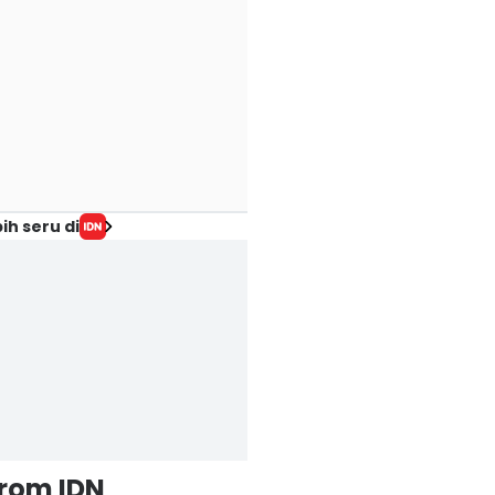
ih seru di
from IDN