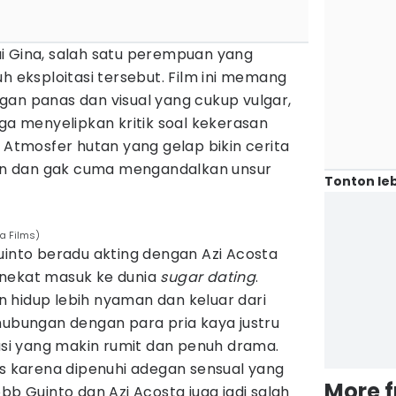
i Gina, salah satu perempuan yang
uh eksploitasi tersebut. Film ini memang
gan panas dan visual yang cukup vulgar,
uga menyelipkan kritik soal kekerasan
. Atmosfer hutan yang gelap bikin cerita
n dan gak cuma mengandalkan unsur
Tonton leb
va Films)
uinto beradu akting dengan Azi Acosta
 nekat masuk ke dunia
sugar dating
.
 hidup lebih nyaman dan keluar dari
hubungan dengan para pria kaya justru
i yang makin rumit dan penuh drama.
as karena dipenuhi adegan sensual yang
More 
bb Guinto dan Azi Acosta juga jadi salah