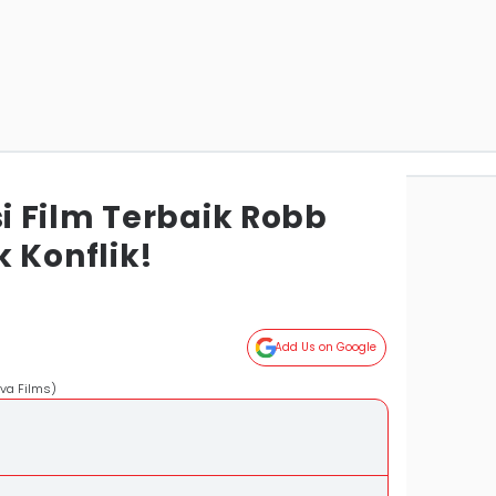
 Film Terbaik Robb
 Konflik!
Add Us on Google
iva Films)