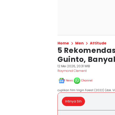
Home
Men
Attitude
5 Rekomendasi
Guinto, Banyak
12 Mei 2026, 20:31 WIB
Raymond Clement
News
Channel
cuplikan film Virgin Forest (2022) (dok. V
Intinya Sih