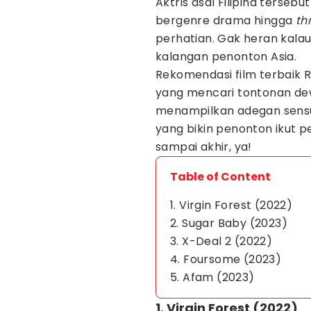
Aktris asal Filipina terseb
bergenre drama hingga
thr
perhatian. Gak heran kala
kalangan penonton Asia.
Rekomendasi film terbaik Ro
yang mencari tontonan dew
menampilkan adegan sensua
yang bikin penonton ikut p
sampai akhir, ya!
Table of Content
1. Virgin Forest (2022)
2. Sugar Baby (2023)
3. X-Deal 2 (2022)
4. Foursome (2023)
5. Afam (2023)
1. Virgin Forest (2022)