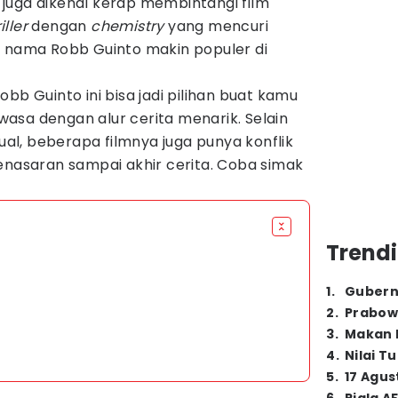
ut juga dikenal kerap membintangi film
iller
dengan
chemistry
yang mencuri
u nama Robb Guinto makin populer di
bb Guinto ini bisa jadi pilihan buat kamu
asa dengan alur cerita menarik. Selain
l, beberapa filmnya juga punya konflik
enasaran sampai akhir cerita. Coba simak
Trendi
1
.
Gubern
2
.
Prabow
3
.
Makan B
4
.
Nilai T
5
.
17 Agus