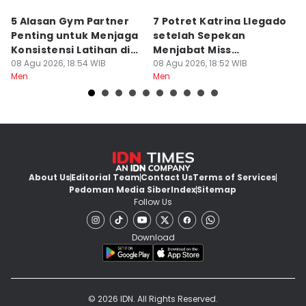
5 Alasan Gym Partner
7 Potret Katrina Llegado
7
Penting untuk Menjaga
setelah Sepekan
A
Konsistensi Latihan di
Menjabat Miss
M
Gym
08 Agu 2026, 18:54 WIB
Supranational 2026
08 Agu 2026, 18:52 WIB
08
Men
Men
M
About Us
Editorial Team
Contact Us
Terms of Services
Pedoman Media Siber
Index
Sitemap
Follow Us
Download
© 2026 IDN. All Rights Reserved.