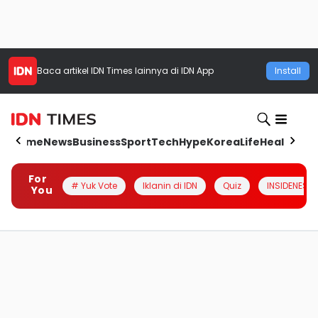
Baca artikel
IDN Times
lainnya di IDN App
Install
Home
News
Business
Sport
Tech
Hype
Korea
Life
Health
Aut
For
# Yuk Vote
Iklanin di IDN
Quiz
INSIDENESIA
You