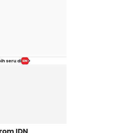
ih seru di
from IDN