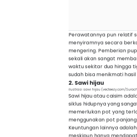
Perawatannya pun relatif 
menyiramnya secara berka
mengering. Pemberian pupu
sekali akan sangat memb
waktu sekitar dua hingga 
sudah bisa menikmati hasi
2. Sawi hijau
ilustrasi sawi hijau (vecteezy.com/Sura
Sawi hijau atau caisim adal
siklus hidupnya yang sanga
memerlukan pot yang terla
menggunakan pot panjang 
Keuntungan lainnya adalah 
meskipun hanya mendapatka