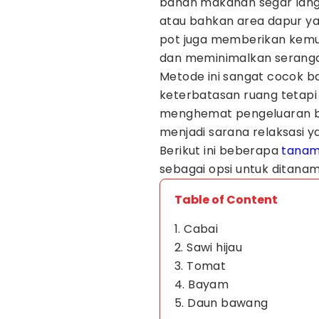
bahan makanan segar lang
atau bahkan area dapur ya
pot juga memberikan kemu
dan meminimalkan seranga
Metode ini sangat cocok b
keterbatasan ruang tetapi
menghemat pengeluaran bela
menjadi sarana relaksasi 
Berikut ini beberapa
tana
sebagai opsi untuk ditanam
Table of Content
1. Cabai
2. Sawi hijau
3. Tomat
4. Bayam
5. Daun bawang