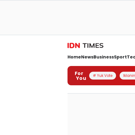
Home
News
Business
Sport
Te
For
# Yuk Vote
Iklanin
You