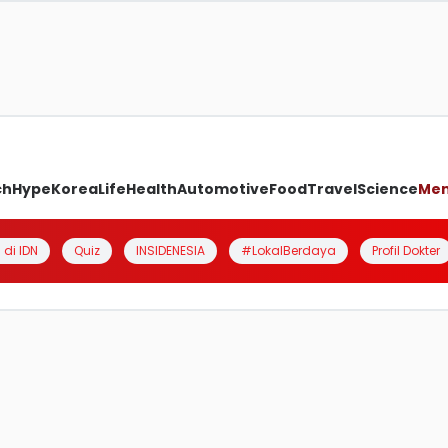
ch
Hype
Korea
Life
Health
Automotive
Food
Travel
Science
Me
 di IDN
Quiz
INSIDENESIA
#LokalBerdaya
Profil Dokter