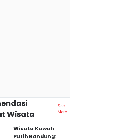
endasi
See
t Wisata
More
Wisata Kawah
Putih Bandung: