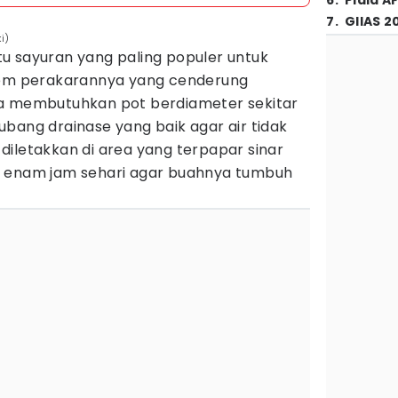
6
.
Piala A
7
.
GIIAS 2
i)
u sayuran yang paling populer untuk
stem perakarannya yang cenderung
ya membutuhkan pot berdiameter sekitar
bang drainase yang baik agar air tidak
diletakkan di area yang terpapar sinar
l enam jam sehari agar buahnya tumbuh