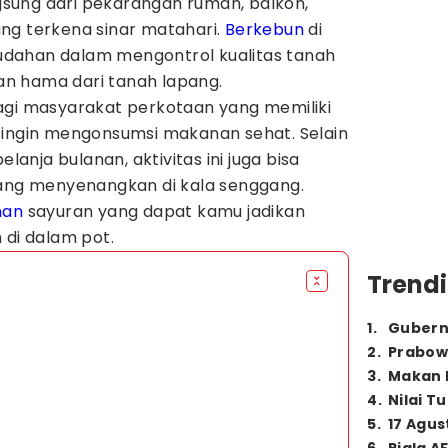
sung dari pekarangan rumah, balkon,
ng terkena sinar matahari.
Berkebun
di
dahan dalam mengontrol kualitas tanah
n hama dari tanah lapang.
agi masyarakat perkotaan yang memiliki
 ingin mengonsumsi makanan sehat. Selain
nja bulanan, aktivitas ini juga bisa
yang menyenangkan di kala senggang.
man
sayuran yang dapat kamu jadikan
 di dalam pot.
Trendi
1
.
Gubern
2
.
Prabow
3
.
Makan B
4
.
Nilai T
5
.
17 Agus