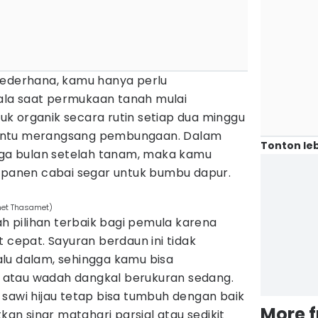
sederhana, kamu hanya perlu
la saat permukaan tanah mulai
k organik secara rutin setiap dua minggu
antu merangsang pembungaan. Dalam
Tonton leb
tiga bulan setelah tanam, maka kamu
l panen cabai segar untuk bumbu dapur.
chet Thasamet)
ah pilihan terbaik bagi pemula karena
t cepat. Sayuran berdaun ini tidak
lu dalam, sehingga kamu bisa
atau wadah dangkal berukuran sedang.
sawi hijau tetap bisa tumbuh dengan baik
More 
n sinar matahari parsial atau sedikit