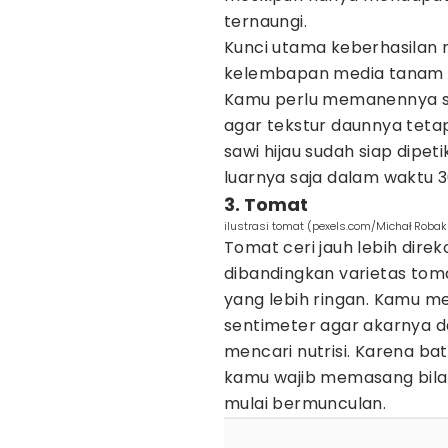
ternaungi.
Kunci utama keberhasilan
kelembapan media tanam se
Kamu perlu memanennya 
agar tekstur daunnya tetap
sawi hijau sudah siap dipe
luarnya saja dalam waktu 3
3. Tomat
ilustrasi tomat (pexels.com/Michał Robak
Tomat ceri jauh lebih dire
dibandingkan varietas to
yang lebih ringan. Kamu m
sentimeter agar akarnya 
mencari nutrisi. Karena 
kamu wajib memasang bil
mulai bermunculan.