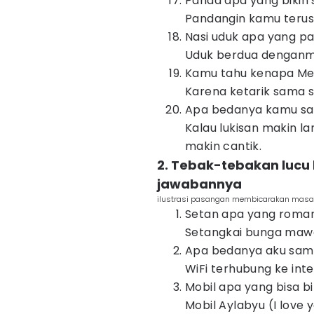
Panda apa yang bikin
Pandangin kamu terus 
Nasi uduk apa yang pa
Uduk berdua denganmu
Kamu tahu kenapa Men
Karena ketarik sama
Apa bedanya kamu sa
Kalau lukisan makin l
makin cantik.
2. Tebak-tebakan lucu
jawabannya
ilustrasi pasangan membicarakan masa 
Setan apa yang roman
Setangkai bunga maw
Apa bedanya aku sam
WiFi terhubung ke int
Mobil apa yang bisa bik
Mobil Aylabyu (I love y