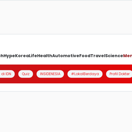
ch
Hype
Korea
Life
Health
Automotive
Food
Travel
Science
Me
 di IDN
Quiz
INSIDENESIA
#LokalBerdaya
Profil Dokter