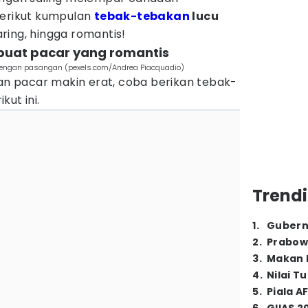
Berikut kumpulan
tebak-tebakan
lucu
ring, hingga romantis!
 buat pacar yang romantis
 dengan pasangan (pexels.com/Andrea Piacquadio)
 pacar makin erat, coba berikan tebak-
ut ini.
Trendi
1
.
Gubern
2
.
Prabow
3
.
Makan B
4
.
Nilai T
5
.
Piala A