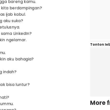
gga bareng kamu.
n kita berdampingan?
as ijab kabul.
ng aku suka?
etulusnya.
sama LinkedIn?
in ngelamar.
Tonton leb
mu.
kin aku bahagia?
g indah?
gak bisa luntur?
mati?
More 
nyummu.