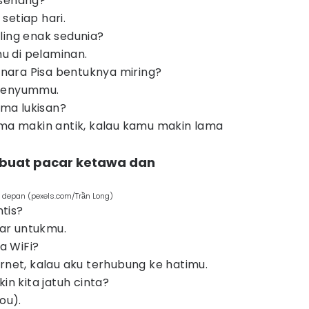
 senang?
setiap hari.
ling enak sedunia?
 di pelaminan.
ara Pisa bentuknya miring?
 senyummu.
ma lukisan?
ama makin antik, kalau kamu makin lama
 buat pacar ketawa dan
depan (pexels.com/Trần Long)
tis?
ar untukmu.
a WiFi?
ernet, kalau aku terhubung ke hatimu.
in kita jatuh cinta?
ou).