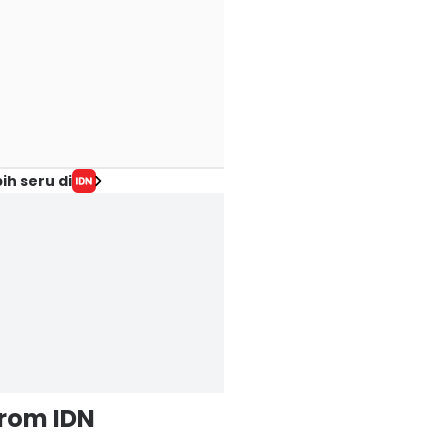
ih seru di
from IDN