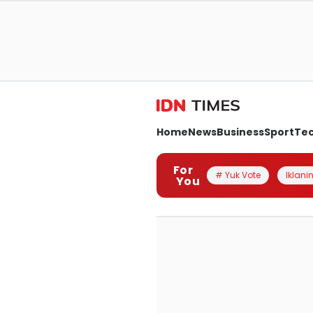
Home
News
Business
Sport
Te
For
# Yuk Vote
Iklanin
You