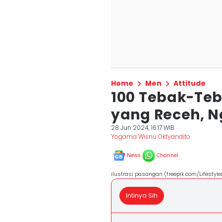
Home
Men
Attitude
100 Tebak-Teb
yang Receh, 
28 Jun 2024, 16:17 WIB
Yogama Wisnu Oktyandito
News
Channel
ilustrasi pasangan (freepik.com/Lifesty
Intinya Sih