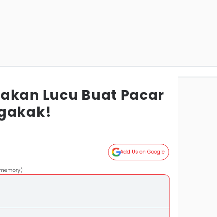
akan Lucu Buat Pacar
Ngakak!
Add Us on Google
lememory)