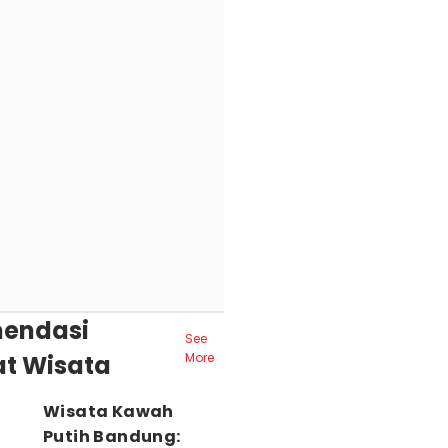
endasi
See
t Wisata
More
Wisata Kawah
Putih Bandung: