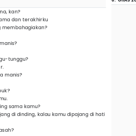
6
.
GIIAS 2
na, kan?
tama dan terakhirku
ing membahagiakan?
.
 manis?
ggu-tunggu?
r.
ya manis?
buk?
mu.
ding sama kamu?
jang di dinding, kalau kamu dipajang di hati
asah?