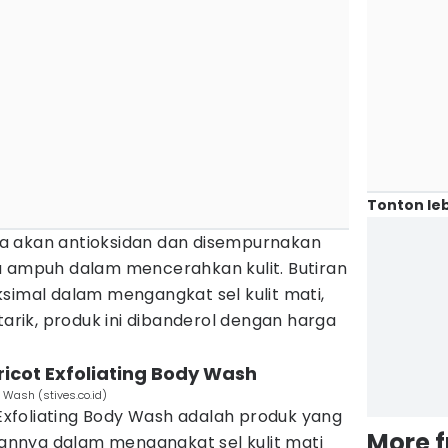
Tonton leb
kaya akan antioksidan dan disempurnakan
a ampuh dalam mencerahkan kulit. Butiran
ksimal dalam mengangkat sel kulit mati,
tarik, produk ini dibanderol dengan harga
pricot Exfoliating Body Wash
y Wash (stives.co.id)
t Exfoliating Body Wash adalah produk yang
More 
nnya dalam mengangkat sel kulit mati