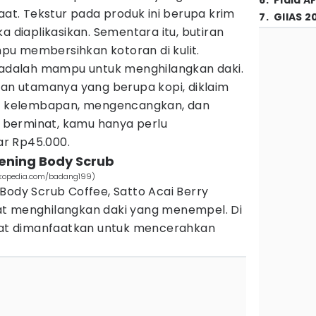
6
.
Piala A
t. Tekstur pada produk ini berupa krim
7
.
GIIAS 2
a diaplikasikan. Sementara itu, butiran
pu membersihkan kotoran di kulit.
i adalah mampu untuk menghilangkan daki.
gan utamanya yang berupa kopi, diklaim
 kelembapan, mengencangkan, dan
la berminat, kamu hanya perlu
r Rp45.000.
tening Body Scrub
tokopedia.com/badang199)
Body Scrub Coffee, Satto Acai Berry
at menghilangkan daki yang menempel. Di
apat dimanfaatkan untuk mencerahkan