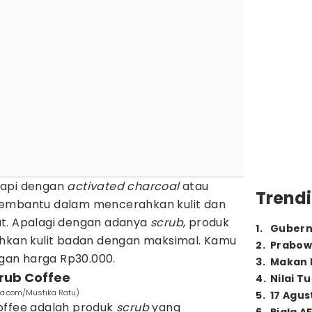
ngkapi dengan
activated charcoal
atau
Trendi
membantu dalam mencerahkan kulit dan
ut. Apalagi dengan adanya
scrub
, produk
1
.
Gubern
ihkan kulit badan dengan maksimal. Kamu
2
.
Prabow
an harga Rp30.000.
3
.
Makan B
crub Coffee
4
.
Nilai T
ia.com/Mustika Ratu)
5
.
17 Agus
offee adalah produk
scrub
yang