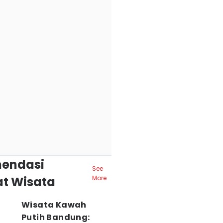
endasi
See
t Wisata
More
Wisata Kawah
Putih Bandung: