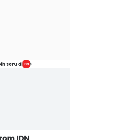
ih seru di
from IDN