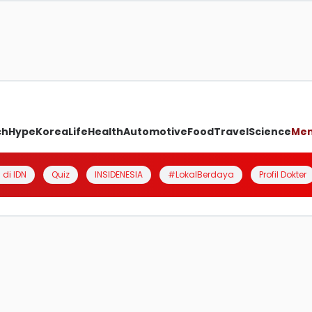
ch
Hype
Korea
Life
Health
Automotive
Food
Travel
Science
Me
 di IDN
Quiz
INSIDENESIA
#LokalBerdaya
Profil Dokter