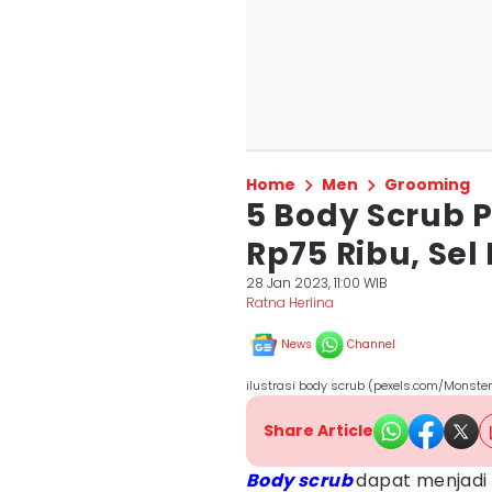
Home
Men
Grooming
5 Body Scrub 
Rp75 Ribu, Sel
28 Jan 2023, 11:00 WIB
Ratna Herlina
News
Channel
ilustrasi body scrub (pexels.com/Monste
Share Article
Body scrub
dapat menjadi