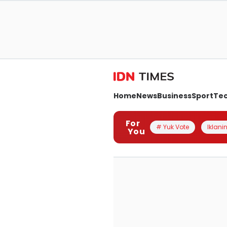
Home
News
Business
Sport
Te
For
# Yuk Vote
Iklanin
You