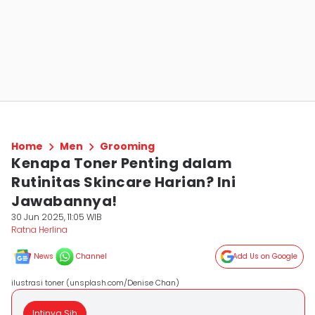
Home
Men
Grooming
Kenapa Toner Penting dalam
Rutinitas Skincare Harian? Ini
Jawabannya!
30 Jun 2025, 11:05 WIB
Ratna Herlina
News
Channel
Add Us on Google
ilustrasi toner (unsplash.com/Denise Chan)
Intinya Sih