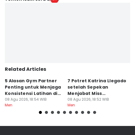
Related Articles
5 Alasan Gym Partner
7 Potret Katrina Llegado
7
Penting untuk Menjaga
setelah Sepekan
A
Konsistensi Latihan di
Menjabat Miss
M
Gym
08 Agu 2026, 18:54 WIB
Supranational 2026
08 Agu 2026, 18:52 WIB
08
Men
Men
M