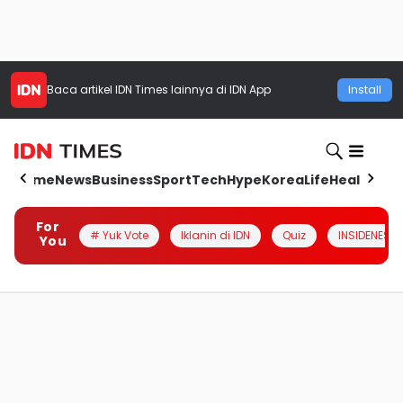
Baca artikel
IDN Times
lainnya di IDN App
Install
Home
News
Business
Sport
Tech
Hype
Korea
Life
Health
Aut
For
# Yuk Vote
Iklanin di IDN
Quiz
INSIDENESIA
You