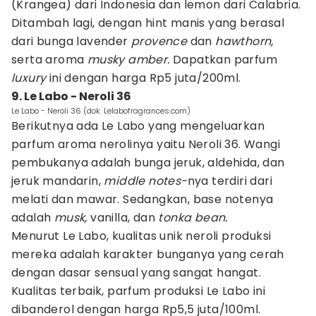
(Krangea) dari Indonesia dan lemon dari Calabria.
Ditambah lagi, dengan hint manis yang berasal
dari bunga lavender
provence
dan
hawthorn,
serta aroma
musky amber.
Dapatkan parfum
luxury
ini dengan harga Rp5 juta/200ml.
9. Le Labo - Neroli 36
Le Labo - Neroli 36 (dok. Lelabofragrances.com)
Berikutnya ada Le Labo yang mengeluarkan
parfum aroma nerolinya yaitu Neroli 36. Wangi
pembukanya adalah bunga jeruk, aldehida, dan
jeruk mandarin,
middle notes-
nya terdiri dari
melati dan mawar. Sedangkan, base notenya
adalah
musk,
vanilla, dan
tonka bean.
Menurut Le Labo, kualitas unik neroli produksi
mereka adalah karakter bunganya yang cerah
dengan dasar sensual yang sangat hangat.
Kualitas terbaik, parfum produksi Le Labo ini
dibanderol dengan harga Rp5,5 juta/100ml.