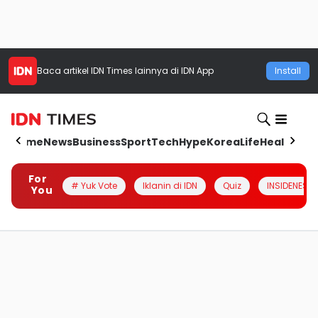
Baca artikel
IDN Times
lainnya di IDN App
Install
Home
News
Business
Sport
Tech
Hype
Korea
Life
Health
Aut
For
# Yuk Vote
Iklanin di IDN
Quiz
INSIDENESIA
You