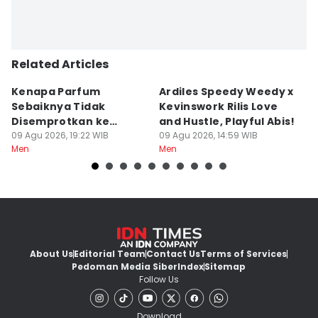
Related Articles
Kenapa Parfum
Ardiles Speedy Weedy x
5
Sebaiknya Tidak
Kevinswork Rilis Love
D
Disemprotkan ke
and Hustle, Playful Abis!
S
Pakaian?
09 Agu 2026, 19:22 WIB
09 Agu 2026, 14:59 WIB
09
Men
Men
M
About Us
Editorial Team
Contact Us
Terms of Services
Pedoman Media Siber
Index
Sitemap
Follow Us
Download