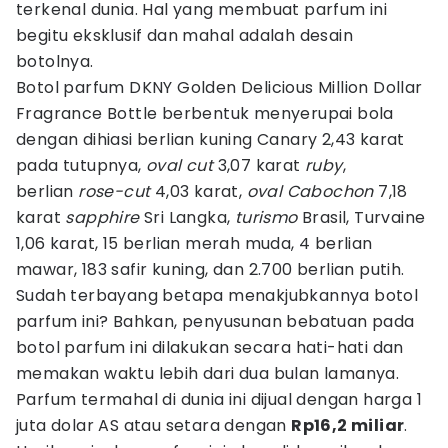
terkenal dunia. Hal yang membuat parfum ini
begitu eksklusif dan mahal adalah desain
botolnya.
Botol parfum DKNY Golden Delicious Million Dollar
Fragrance Bottle berbentuk menyerupai bola
dengan dihiasi berlian kuning Canary 2,43 karat
pada tutupnya,
oval cut
3,07 karat
ruby
,
berlian
rose-cut
4,03 karat,
oval Cabochon
7,18
karat
sapphire
Sri Langka,
turismo
Brasil, Turvaine
1,06 karat, 15 berlian merah muda, 4 berlian
mawar, 183 safir kuning, dan 2.700 berlian putih.
Sudah terbayang betapa menakjubkannya botol
parfum ini? Bahkan, penyusunan bebatuan pada
botol parfum ini dilakukan secara hati-hati dan
memakan waktu lebih dari dua bulan lamanya.
Parfum termahal di dunia ini dijual dengan harga 1
juta dolar AS atau setara dengan
Rp16,2 miliar
.