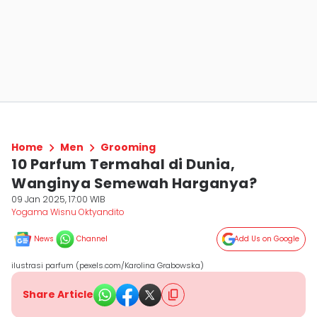
Home
Men
Grooming
10 Parfum Termahal di Dunia,
Wanginya Semewah Harganya?
09 Jan 2025, 17:00 WIB
Yogama Wisnu Oktyandito
News
Channel
Add Us on Google
ilustrasi parfum (pexels.com/Karolina Grabowska)
Share Article