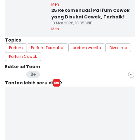
Men
25 Rekomendasi Parfum Cowok
yang Disukai Cewek, Terbaik!
18 Mar 2026, 10:35 WIB
Men
Topics
Parfum
Parfum Termahal
parfum wanita
Divert me
Parfum Cowok
Editorial Team
3+
Editor
Tonton lebih seru di
Yogama Wisnu Oktyandito
Editor
Jumawan Syahrudin
Editor
Yunisda Dwi Saputri