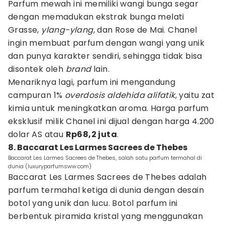
Parfum mewah ini memiliki wangi bunga segar
dengan memadukan ekstrak bunga melati
Grasse,
ylang-ylang
, dan Rose de Mai. Chanel
ingin membuat parfum dengan wangi yang unik
dan punya karakter sendiri, sehingga tidak bisa
disontek oleh
brand
lain.
Menariknya lagi, parfum ini mengandung
campuran 1%
overdosis aldehida alifatik
, yaitu zat
kimia untuk meningkatkan aroma. Harga parfum
eksklusif milik Chanel ini dijual dengan harga 4.200
dolar AS atau
Rp68,2 juta
.
8. Baccarat Les Larmes Sacrees de Thebes
Baccarat Les Larmes Sacrees de Thebes, salah satu parfum termahal di
dunia (luxuryparfumsww.com)
Baccarat Les Larmes Sacrees de Thebes adalah
parfum termahal ketiga di dunia dengan desain
botol yang unik dan lucu. Botol parfum ini
berbentuk piramida kristal yang menggunakan