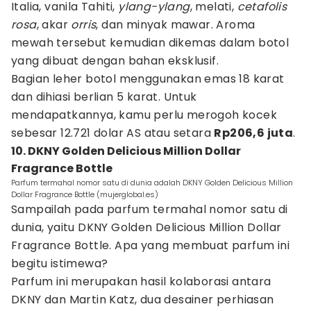
Italia, vanila Tahiti,
ylang-ylang
, melati,
cetafolis
rosa
, akar
orris
, dan minyak mawar. Aroma
mewah tersebut kemudian dikemas dalam botol
yang dibuat dengan bahan eksklusif.
Bagian leher botol menggunakan emas 18 karat
dan dihiasi berlian 5 karat. Untuk
mendapatkannya, kamu perlu merogoh kocek
sebesar 12.721 dolar AS atau setara
Rp206,6 juta
.
10. DKNY Golden Delicious Million Dollar
Fragrance Bottle
Parfum termahal nomor satu di dunia adalah DKNY Golden Delicious Million
Dollar Fragrance Bottle (mujerglobal.es)
Sampailah pada parfum termahal nomor satu di
dunia, yaitu DKNY Golden Delicious Million Dollar
Fragrance Bottle. Apa yang membuat parfum ini
begitu istimewa?
Parfum ini merupakan hasil kolaborasi antara
DKNY dan Martin Katz, dua desainer perhiasan