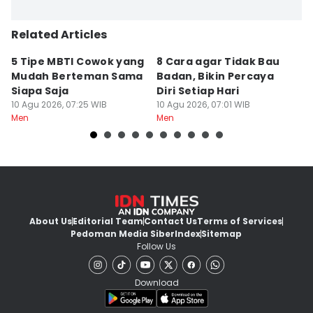
Related Articles
5 Tipe MBTI Cowok yang
8 Cara agar Tidak Bau
Er
Mudah Berteman Sama
Badan, Bikin Percaya
A
Siapa Saja
Diri Setiap Hari
E
10 Agu 2026, 07:25 WIB
10 Agu 2026, 07:01 WIB
09
Men
Men
M
About Us
Editorial Team
Contact Us
Terms of Services
Pedoman Media Siber
Index
Sitemap
Follow Us
Download