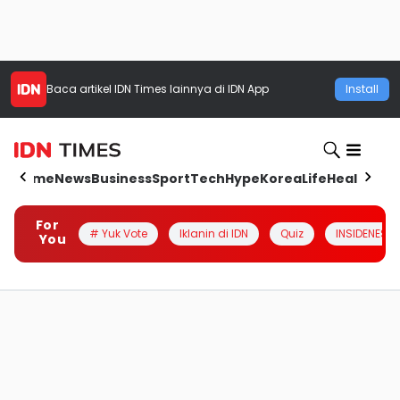
Baca artikel
IDN Times
lainnya di IDN App
Install
Home
News
Business
Sport
Tech
Hype
Korea
Life
Health
Aut
For
# Yuk Vote
Iklanin di IDN
Quiz
INSIDENESIA
You