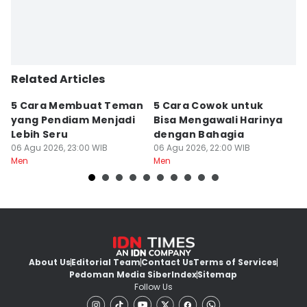
Related Articles
5 Cara Membuat Teman
5 Cara Cowok untuk
5
yang Pendiam Menjadi
Bisa Mengawali Harinya
P
Lebih Seru
dengan Bahagia
d
06 Agu 2026, 23:00 WIB
06 Agu 2026, 22:00 WIB
06
Men
Men
M
About Us
Editorial Team
Contact Us
Terms of Services
Pedoman Media Siber
Index
Sitemap
Follow Us