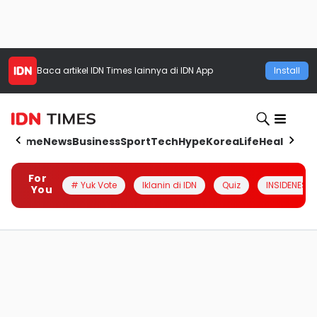
Baca artikel
IDN Times
lainnya di IDN App
Install
Home
News
Business
Sport
Tech
Hype
Korea
Life
Health
Aut
For
# Yuk Vote
Iklanin di IDN
Quiz
INSIDENESIA
You