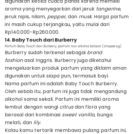
digunakan ketika cuaca panas karena memiliki
aroma yang menyegarkan dari jeruk
tangerine
,
jeruk nipis, nilam,
pepper
, dan
musk
. Harga parfum
ini masih cukup terjangkau, yaitu mulai dari
Rp140.000-Rp260.000.
14. Baby Touch dari Burberry
Parfum Baby Touch dari Burberry, parfum non alkohol terbaik (shopee.sg)
Burberry sudah terkenal sebagai
brand
fashion
asal Inggris. Burberry juga diketahui
mengeluarkan produk parfum yang diklaim aman
digunakan untuk siapa pun, termasuk bayi.
Nama parfum ini adalah Baby Touch Burberry.
Oleh sebab itu, parfum ini juga tidak mengandung
alkohol sama sekali. Parfum ini memiliki aroma
lembut dengan wangi
citrus
dan flora yang
berasal dari kombinasi
sweet vanilla,
bunga
melati, dan
lily
.
Kalau kamu tertarik membawa pulang parfum ini,