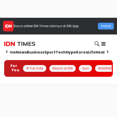
Baca artikel
IDN Times
lainnya di IDN App
Install
Home
News
Business
Sport
Tech
Hype
Korea
Life
Health
Aut
For
# Yuk Vote
Iklanin di IDN
Quiz
INSIDENESIA
You