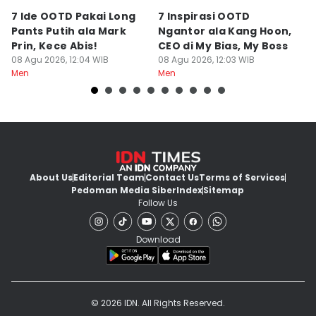
7 Ide OOTD Pakai Long
7 Inspirasi OOTD
5
Pants Putih ala Mark
Ngantor ala Kang Hoon,
B
Prin, Kece Abis!
CEO di My Bias, My Boss
u
08 Agu 2026, 12:04 WIB
08 Agu 2026, 12:03 WIB
08
Men
Men
M
About Us
Editorial Team
Contact Us
Terms of Services
Pedoman Media Siber
Index
Sitemap
Follow Us
Download
© 2026 IDN. All Rights Reserved.