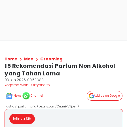
Home
Men
Grooming
15 Rekomendasi Parfum Non Alkohol
yang Tahan Lama
03 Jan 2026, 09:53 WIB
Yogama Wisnu Oktyandito
News
Channel
Add Us on Google
Ilustrasi parfum pria (pexels.com/Duané Viljoen)
Intinya Sih