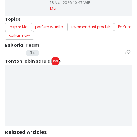
18 Mar 2026, 10:47 WIB
Men
Topics
Inspire Me
parfum wanita
rekomendasi produk
Parfum C
kaikai-now
Editorial Team
3+
Editor
Tonton lebih seru di
Mayang Ulfah Narimanda
Editor
Yogama Wisnu Oktyandito
Editor
Yunisda Dwi Saputri
Related Articles