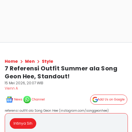
Home
Men
Style
7 Referensi Outfit Summer ala Song
Geon Hee, Standout!
15 Mei 2026, 20:07 WIB
Vienn A
News
Channel
Add Us on Google
referensi outfit ala Song Geon Hee (instagram.com/songgeonhee)
Intinya Sih