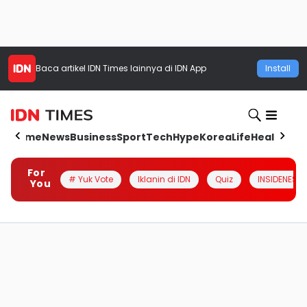
Baca artikel
IDN Times
lainnya di IDN App
Install
Home
News
Business
Sport
Tech
Hype
Korea
Life
Health
Aut
For
# Yuk Vote
Iklanin di IDN
Quiz
INSIDENESIA
You