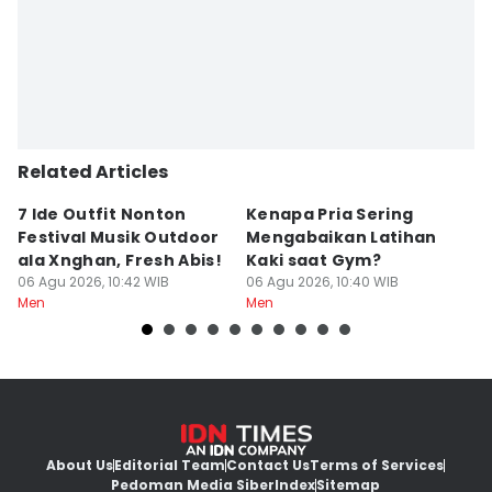
Related Articles
7 Ide Outfit Nonton
Kenapa Pria Sering
5
Festival Musik Outdoor
Mengabaikan Latihan
Li
ala Xnghan, Fresh Abis!
Kaki saat Gym?
N
06 Agu 2026, 10:42 WIB
06 Agu 2026, 10:40 WIB
06
Men
Men
M
About Us
Editorial Team
Contact Us
Terms of Services
Pedoman Media Siber
Index
Sitemap