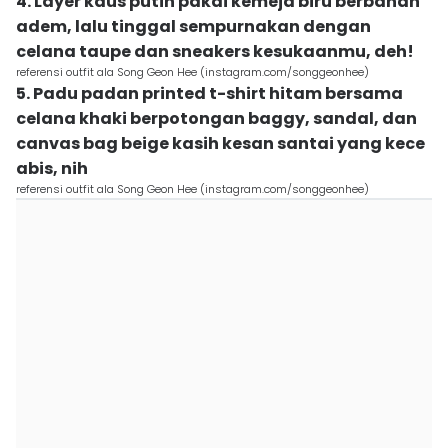
4. Layer kaus putih pakai kemeja biru berbahan
adem, lalu tinggal sempurnakan dengan
celana taupe dan sneakers kesukaanmu, deh!
referensi outfit ala Song Geon Hee (instagram.com/songgeonhee)
5. Padu padan printed t-shirt hitam bersama
celana khaki berpotongan baggy, sandal, dan
canvas bag beige kasih kesan santai yang kece
abis, nih
referensi outfit ala Song Geon Hee (instagram.com/songgeonhee)