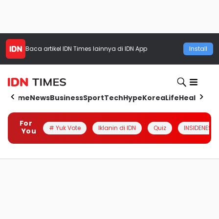
Baca artikel
IDN Times
lainnya di IDN App
Install
Home
News
Business
Sport
Tech
Hype
Korea
Life
Health
Aut
For
# Yuk Vote
Iklanin di IDN
Quiz
INSIDENESIA
You