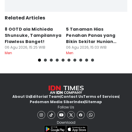
Related Articles
8 OOTD ala Michieda
5 Tanaman Hias
5
Shunsuke, Tampilannya
Penahan Panas yang
B
Flawless Banget!
Bikin Sekitar Hunian
M
06 Agu 2026, 15:25 WIB
Tampak Adem
06 Agu 2026, 15:03 WIB
V
06
Men
Men
M
About Us
Editorial Team
Contact Us
Terms of Services
Pedoman Media Siber
Index
Sitemap
Follow Us
Download