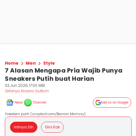
Home
Men
Style
7 Alasan Mengapa Pria Wajib Punya
Sneakers Putih buat Harian
03 Jun 2026, 17:00 WIB
Zefanya Alviano Gultom
News
Channel
Add Us on Google
Sneakers putih (unsplash.com/Bannon Morrissy)
Intinya Sih
Gini Kak