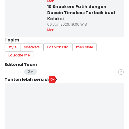
Men
10 Sneakers Putih dengan
Desain Timeless Terbaik buat
Koleksi
06 Jan 2026, 19:00 WIB
Men
Topics
style
sneakers
Fashion Pria
men style
Educate me
Editorial Team
3+
Editor
Tonton lebih seru di
Wahyu Kurniawan
Editor
Jumawan Syahrudin
Editor
Zefanya Alviano Gultom