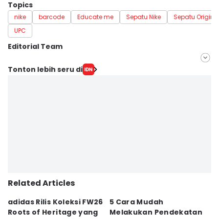
Topics
nike
barcode
Educate me
Sepatu Nike
Sepatu Origina
UPC
Editorial Team
Editor
Tonton lebih seru di
Yogama WO
Editor
Yunisda Dwi Saputri
Related Articles
adidas Rilis Koleksi FW26
5 Cara Mudah
S
Roots of Heritage yang
Melakukan Pendekatan
P