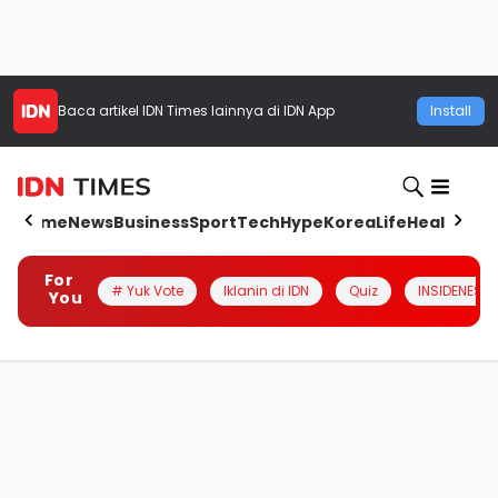
Baca artikel
IDN Times
lainnya di IDN App
Install
Home
News
Business
Sport
Tech
Hype
Korea
Life
Health
Aut
For
# Yuk Vote
Iklanin di IDN
Quiz
INSIDENESIA
You