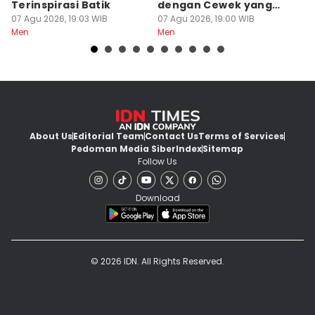
Terinspirasi Batik
dengan Cewek yang
D
07 Agu 2026, 19:03 WIB
Selektif
07 Agu 2026, 19:00 WIB
07
Men
Men
M
About Us
Editorial Team
Contact Us
Terms of Services
Pedoman Media Siber
Index
Sitemap
Follow Us
Download
© 2026 IDN. All Rights Reserved.